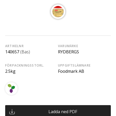
ARTIKELNR
VARUMÄRKE
140657
(Bas)
RYDBERGS
FÖRPACKNINGSSTORL.
UPPGIFTSLÄMNARE
2.5kg
Foodmark AB
Ladda ned PDF