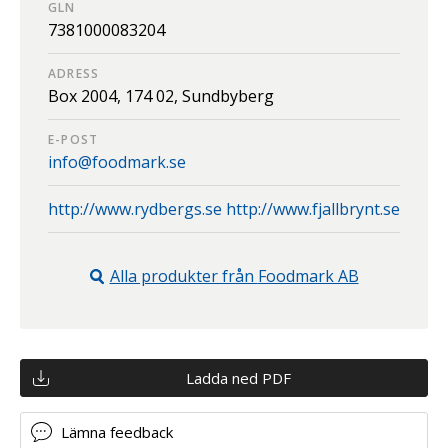
GLN
7381000083204
ADRESS
Box 2004,
174 02,
Sundbyberg
E-POST
info@foodmark.se
http://www.rydbergs.se http://www.fjallbrynt.se
Alla produkter från
Foodmark AB
Ladda ned PDF
Lämna feedback