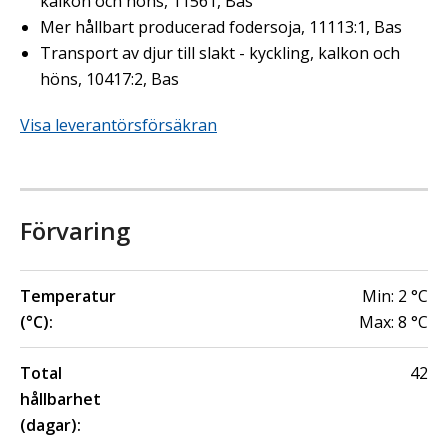
kalkon och höns, 11561, Bas
Mer hållbart producerad fodersoja, 11113:1, Bas
Transport av djur till slakt - kyckling, kalkon och
höns, 10417:2, Bas
Visa leverantörsförsäkran
Förvaring
Temperatur
Min:
2
°C
(°C):
Max:
8
°C
Total
42
hållbarhet
(dagar):