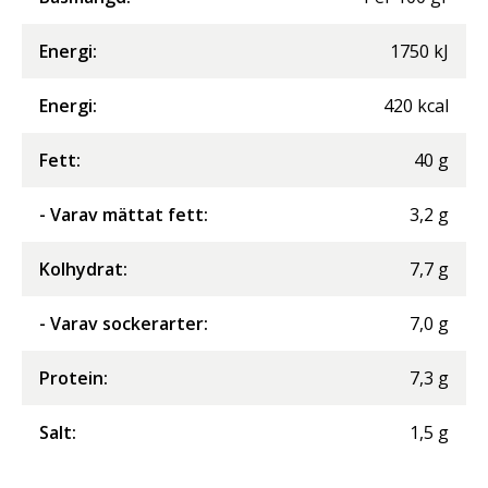
Energi
:
1750
kJ
Energi
:
420
kcal
Fett
:
40
g
- Varav mättat fett
:
3,2
g
Kolhydrat
:
7,7
g
- Varav sockerarter
:
7,0
g
Protein
:
7,3
g
Salt
:
1,5
g