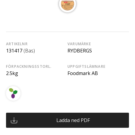
ARTIKELNR
VARUMÄRKE
131417
(Bas)
RYDBERGS
FÖRPACKNINGSSTORL.
UPPGIFTSLÄMNARE
2.5kg
Foodmark AB
Ladda ned PDF