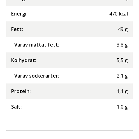
Energi
:
470
kcal
Fett
:
49
g
- Varav mättat fett
:
3,8
g
Kolhydrat
:
5,5
g
- Varav sockerarter
:
2,1
g
Protein
:
1,1
g
Salt
:
1,0
g