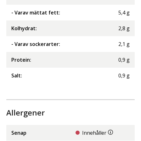
- Varav mättat fett
:
5,4
g
Kolhydrat
:
2,8
g
- Varav sockerarter
:
2,1
g
Protein
:
0,9
g
Salt
:
0,9
g
Allergener
Senap
Innehåller