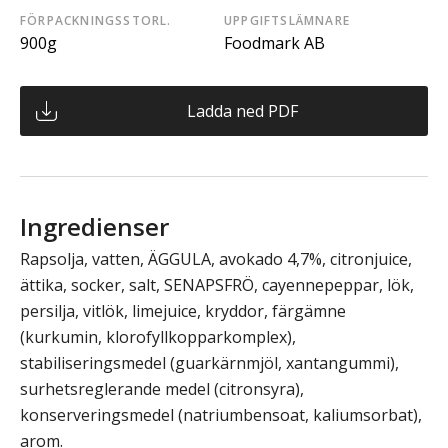
FÖRPACKNINGSSTORL.
UPPGIFTSLÄMNARE
900g
Foodmark AB
Ladda ned PDF
Ingredienser
Rapsolja, vatten, ÄGGULA, avokado 4,7%, citronjuice,
ättika, socker, salt, SENAPSFRÖ, cayennepeppar, lök,
persilja, vitlök, limejuice, kryddor, färgämne
(kurkumin, klorofyllkopparkomplex),
stabiliseringsmedel (guarkärnmjöl, xantangummi),
surhetsreglerande medel (citronsyra),
konserveringsmedel (natriumbensoat, kaliumsorbat),
arom.