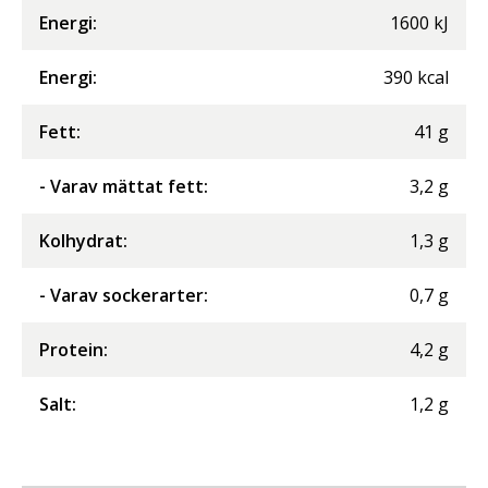
Energi
:
1600
kJ
Energi
:
390
kcal
Fett
:
41
g
- Varav mättat fett
:
3,2
g
Kolhydrat
:
1,3
g
- Varav sockerarter
:
0,7
g
Protein
:
4,2
g
Salt
:
1,2
g