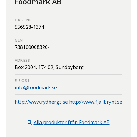
Foodmark AB
ORG. NR.
556528-1374
GLN
7381000083204
ADRESS
Box 2004,
174 02,
Sundbyberg
E-POST
info@foodmark.se
http://www.rydbergs.se http://www.fjallbrynt.se
Alla produkter från
Foodmark AB