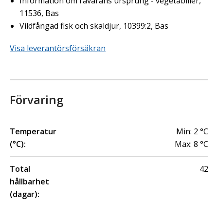
Information om råvarans ursprung - vegetabilier,
11536, Bas
Vildfångad fisk och skaldjur, 10399:2, Bas
Visa leverantörsförsäkran
Förvaring
Temperatur
Min:
2
°C
(°C):
Max:
8
°C
Total
42
hållbarhet
(dagar):