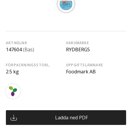
ARTIKELNR
VARUMÄRKE
147604
(Bas)
RYDBERGS
FÖRPACKNINGSSTORL.
UPPGIFTSLÄMNARE
2.5 kg
Foodmark AB
Ladda ned PDF