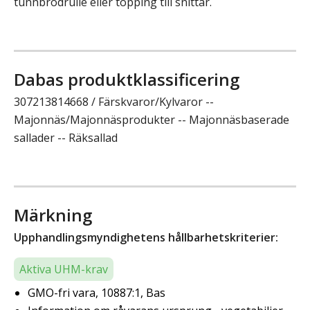
tunnbrödrulle eller topping till snittar.
Dabas produktklassificering
307213814668 / Färskvaror/Kylvaror --
Majonnäs/Majonnäsprodukter -- Majonnäsbaserade
sallader -- Räksallad
Märkning
Upphandlingsmyndighetens hållbarhetskriterier:
Aktiva UHM-krav
GMO-fri vara, 10887:1, Bas