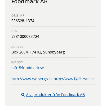
Foodmark AB
ORG. NR.
556528-1374
GLN
7381000083204
ADRESS
Box 2004,
174 02,
Sundbyberg
E-POST
info@foodmark.se
http://www.rydbergs.se http://www.fjallbrynt.se
Alla produkter från
Foodmark AB