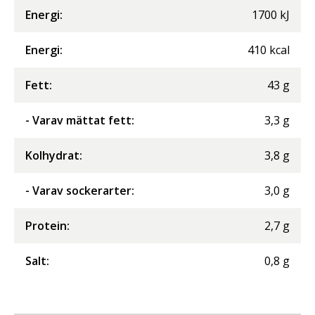
Energi
:
1700
kJ
Energi
:
410
kcal
Fett
:
43
g
- Varav mättat fett
:
3,3
g
Kolhydrat
:
3,8
g
- Varav sockerarter
:
3,0
g
Protein
:
2,7
g
Salt
:
0,8
g