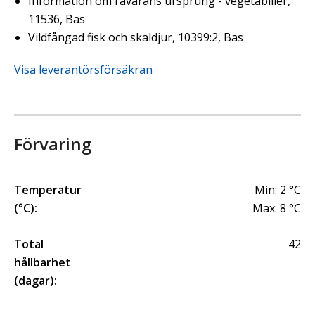
Information om råvarans ursprung - vegetabilier,
11536, Bas
Vildfångad fisk och skaldjur, 10399:2, Bas
Visa leverantörsförsäkran
Förvaring
Temperatur
Min:
2
°C
(°C):
Max:
8
°C
Total
42
hållbarhet
(dagar):