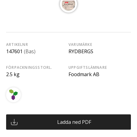
ARTIKELNR
VARUMÄRKE
147601
(Bas)
RYDBERGS
FÖRPACKNINGSSTORL.
UPPGIFTSLÄMNARE
2.5 kg
Foodmark AB
Ladda ned PDF