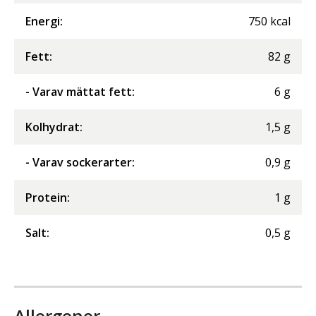
Energi
:
750
kcal
Fett
:
82
g
- Varav mättat fett
:
6
g
Kolhydrat
:
1,5
g
- Varav sockerarter
:
0,9
g
Protein
:
1
g
Salt
:
0,5
g
Allergener