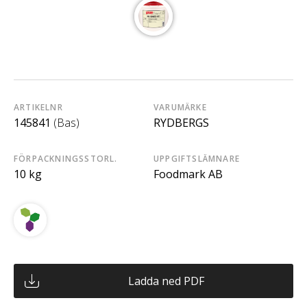
ARTIKELNR
VARUMÄRKE
145841
(Bas)
RYDBERGS
FÖRPACKNINGSSTORL.
UPPGIFTSLÄMNARE
10 kg
Foodmark AB
Ladda ned PDF