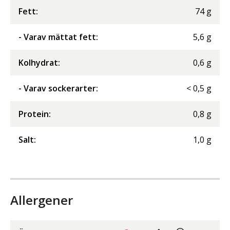
Fett
:
74
g
- Varav mättat fett
:
5,6
g
Kolhydrat
:
0,6
g
- Varav sockerarter
:
<
0,5
g
Protein
:
0,8
g
Salt
:
1,0
g
Allergener