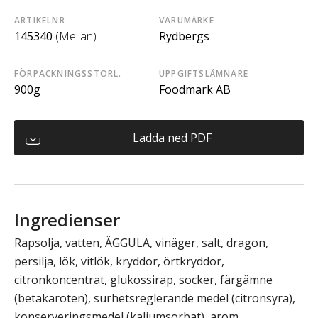
ARTIKELNR
VARUMÄRKE
145340
(Mellan)
Rydbergs
FÖRPACKNINGSSTORL.
UPPGIFTSLÄMNARE
900g
Foodmark AB
Ladda ned PDF
Ingredienser
Rapsolja, vatten, ÄGGULA, vinäger, salt, dragon,
persilja, lök, vitlök, kryddor, örtkryddor,
citronkoncentrat, glukossirap, socker, färgämne
(betakaroten), surhetsreglerande medel (citronsyra),
konserveringsmedel (kaliumsorbat), arom.