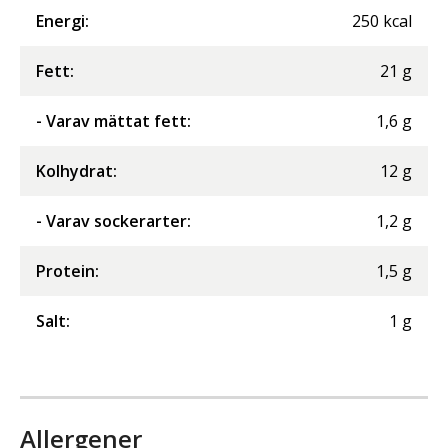
Energi
:
250
kcal
Fett
:
21
g
- Varav mättat fett
:
1,6
g
Kolhydrat
:
12
g
- Varav sockerarter
:
1,2
g
Protein
:
1,5
g
Salt
:
1
g
Allergener