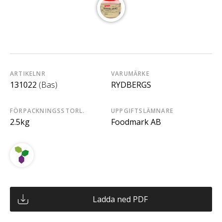
ARTIKELNR
VARUMÄRKE
131022
(Bas)
RYDBERGS
FÖRPACKNINGSSTORL.
UPPGIFTSLÄMNARE
2.5kg
Foodmark AB
Ladda ned PDF