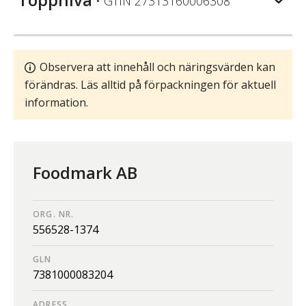
• GTIN
27313160006308
Observera att innehåll och näringsvärden kan
förändras. Läs alltid på förpackningen för aktuell
information.
Foodmark AB
ORG. NR.
556528-1374
GLN
7381000083204
ADRESS