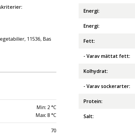
riterier:
Energi
:
Energi
:
getabilier, 11536, Bas
Fett
:
- Varav mättat fett
:
Kolhydrat
:
- Varav sockerarter
:
Protein
:
Min:
2
°C
Max:
8
°C
Salt
:
70