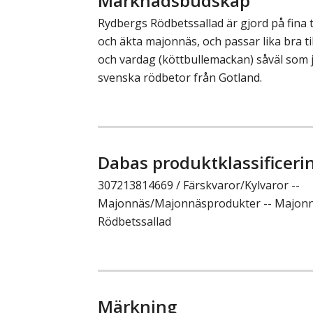
Marknadsbudskap
Rydbergs Rödbetssallad är gjord på fina 
och äkta majonnäs, och passar lika bra till
och vardag (köttbullemackan) såväl som
svenska rödbetor från Gotland.
Dabas produktklassificeri
307213814669 / Färskvaror/Kylvaror --
Majonnäs/Majonnäsprodukter -- Majonnä
Rödbetssallad
Märkning