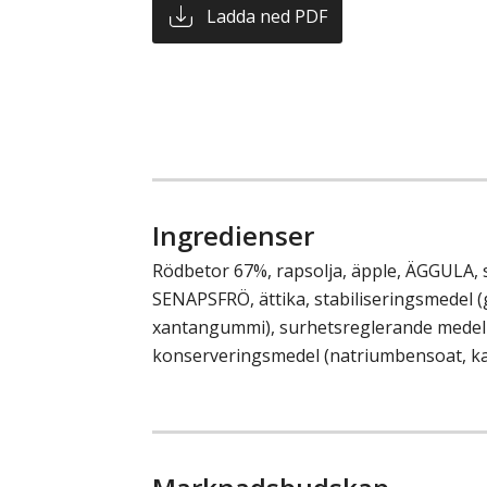
Ladda ned PDF
Ingredienser
Rödbetor 67%, rapsolja, äpple, ÄGGULA, s
SENAPSFRÖ, ättika, stabiliseringsmedel 
xantangummi), surhetsreglerande medel (
konserveringsmedel (natriumbensoat, ka