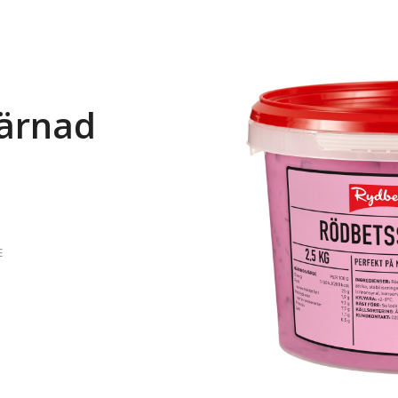
tärnad
E