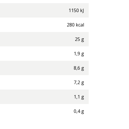
1150
kJ
280
kcal
25
g
1,9
g
8,6
g
7,2
g
1,1
g
0,4
g