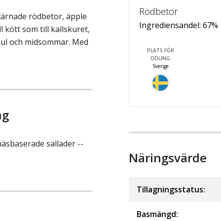
Rödbetor
tärnade rödbetor, äpple
Ingrediensandel:
67
%
 kött som till kallskuret,
 jul och midsommar. Med
PLATS FÖR
ODLING
Sverige
ng
sbaserade sallader --
Näringsvärde
Tillagningsstatus:
Basmängd: