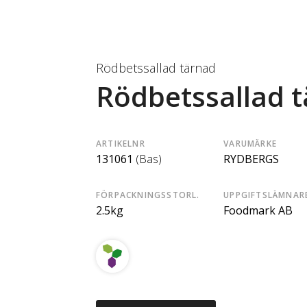
Rödbetssallad tärnad
Rödbetssallad 
ARTIKELNR
VARUMÄRKE
131061
(Bas)
RYDBERGS
FÖRPACKNINGSSTORL.
UPPGIFTSLÄMNAR
2.5kg
Foodmark AB