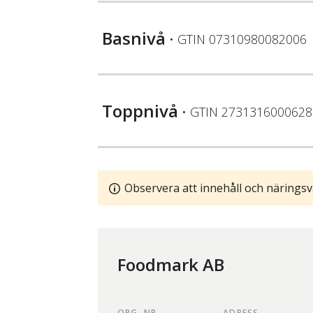
Basnivå
• GTIN
07310980082006
Toppnivå
• GTIN
2731316000628
Observera att innehåll och näringsv
Foodmark AB
ORG. NR.
ADRESS