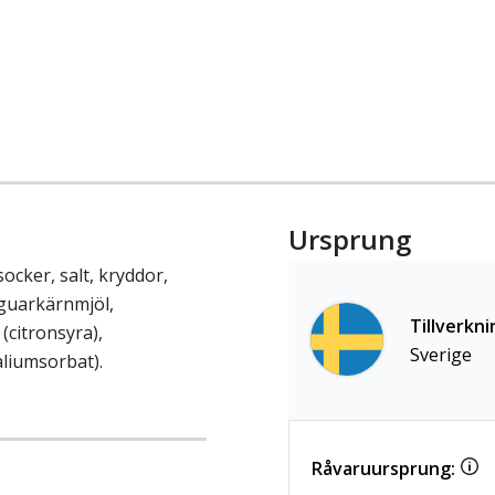
Ursprung
ocker, salt, kryddor,
(guarkärnmjöl,
Tillverkni
citronsyra),
Sverige
liumsorbat).
Råvaruursprung: