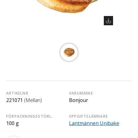
ARTIKELNR
VARUMÄRKE
221071
(Mellan)
Bonjour
FÖRPACKNINGSSTORL.
UPPGIFTSLÄMNARE
100 g
Lantmännen Unibake