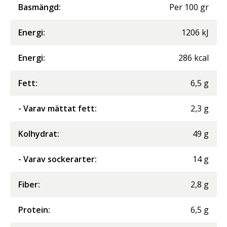
Basmängd:
Per
100
gr
Energi
:
1206
kJ
Energi
:
286
kcal
Fett
:
6,5
g
- Varav mättat fett
:
2,3
g
Kolhydrat
:
49
g
- Varav sockerarter
:
14
g
Fiber
:
2,8
g
Protein
:
6,5
g