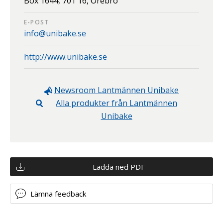
Box 1644,
701 16,
Örebro
E-POST
info@unibake.se
http://www.unibake.se
Newsroom
Lantmännen Unibake
Alla produkter från
Lantmännen
Unibake
Ladda ned PDF
Lämna feedback