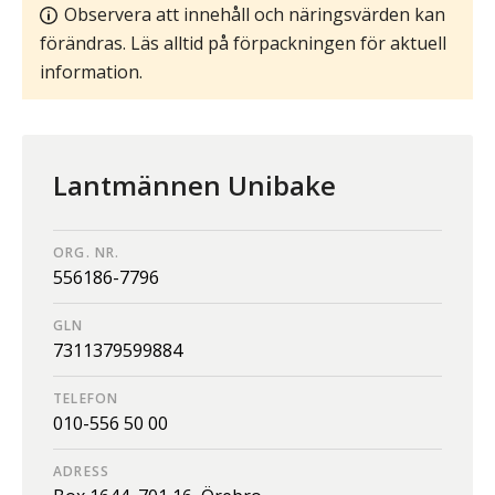
Observera att innehåll och näringsvärden kan
förändras. Läs alltid på förpackningen för aktuell
information.
Lantmännen Unibake
ORG. NR.
556186-7796
GLN
7311379599884
TELEFON
010-556 50 00
ADRESS