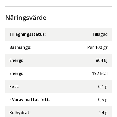
Näringsvärde
Tillagningsstatus:
Tillagad
Basmängd:
Per
100
gr
Energi
:
804
kJ
Energi
:
192
kcal
Fett
:
6,1
g
- Varav mättat fett
:
0,5
g
Kolhydrat
:
24
g