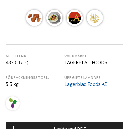
ARTIKELNR
VARUMÄRKE
4320
(Bas)
LAGERBLAD FOODS
FÖRPACKNINGSSTORL.
UPPGIFTSLÄMNARE
5,5 kg
Lagerblad Foods AB
Ladda ned PDF