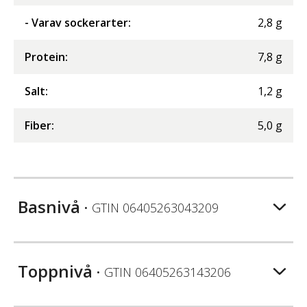
- Varav sockerarter
:
2,8
g
Protein
:
7,8
g
Salt
:
1,2
g
Fiber
:
5,0
g
Basnivå
• GTIN
06405263043209
Toppnivå
• GTIN
06405263143206