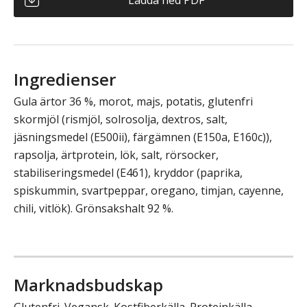
Ingredienser
Gula ärtor 36 %, morot, majs, potatis, glutenfri
skormjöl (rismjöl, solrosolja, dextros, salt,
jäsningsmedel (E500ii), färgämnen (E150a, E160c)),
rapsolja, ärtprotein, lök, salt, rörsocker,
stabiliseringsmedel (E461), kryddor (paprika,
spiskummin, svartpeppar, oregano, timjan, cayenne,
chili, vitlök). Grönsakshalt 92 %.
Marknadsbudskap
Glutenfri. Vegansk. Kostfiberkälla. Proteinkälla.