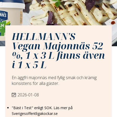
HELLMANN'S
Vegan Majonnäs 52
%, 1 x 3 L finns även
i 1 x 5 L
En äggfri majonnäs med fyllig smak och krämig
konsistens för alla gäster.
2026-01-08
"Bäst i Test" enligt SOK. Läs mer på
Sverigesoffentligakockar.se