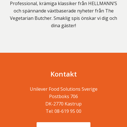
Professional, krämiga klassiker från HELLMANN’S
och spännande växtbaserade nyheter från The
Vegetarian Butcher. Smaklig spis önskar vi dig och
dina gäster!
Kontakt
Unilever Food Solutions Sverige
Postboks 706
DK-2770
Kastrup
Tel:
08-619 95 00