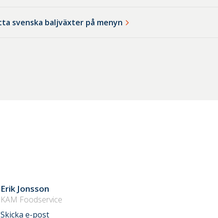
ätta svenska baljväxter på menyn
Erik Jonsson
KAM Foodservice
Skicka e-post