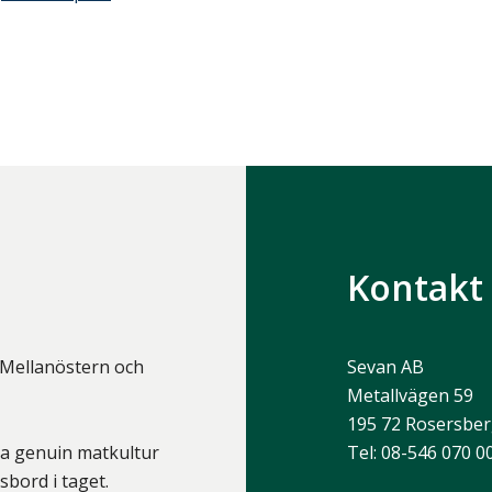
Kontakt
i Mellanöstern och
Sevan AB
Metallvägen 59
195 72
Rosersbe
ida genuin matkultur
Tel:
08-546 070 0
sbord i taget.