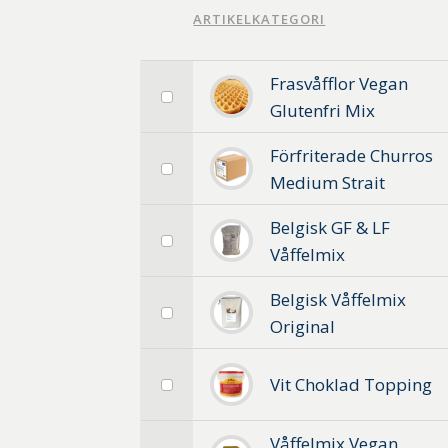
GTIN
ARTIKELKATEGORI
Frasvåfflor Vegan
Välj
Glutenfri Mix
Frasvåfflor
Vegan
Förfriterade Churros
Glutenfri
Välj
Medium Strait
Mix
Förfriterade
Churros
Belgisk GF & LF
Medium
Välj
Våffelmix
Strait
Belgisk
GF
Belgisk Våffelmix
&
Välj
Original
LF
Belgisk
Våffelmix
Våffelmix
Vit Choklad Topping
Original
Välj
Topping
Våffelmix Vegan