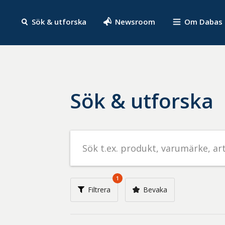
Sök & utforska
Newsroom
Om Dabas
Sök & utforska
Sök
efter
livsmedel
på
1
t.ex.
Filtrera
Bevaka
produkt,
varumärke,
artikelnummer,
företag
eller