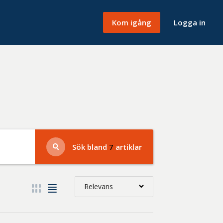
Kom igång
Logga in
Sök bland
7
artiklar
Relevans
Relevans