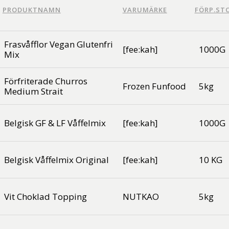
PRODUKTNAMN
VARUMÄRKE
FÖRP.STO
Frasvåfflor Vegan Glutenfri
[fee:kah]
1000G
Mix
Förfriterade Churros
Frozen Funfood
5kg
Medium Strait
Belgisk GF & LF Våffelmix
[fee:kah]
1000G
Belgisk Våffelmix Original
[fee:kah]
10 KG
Vit Choklad Topping
NUTKAO
5kg