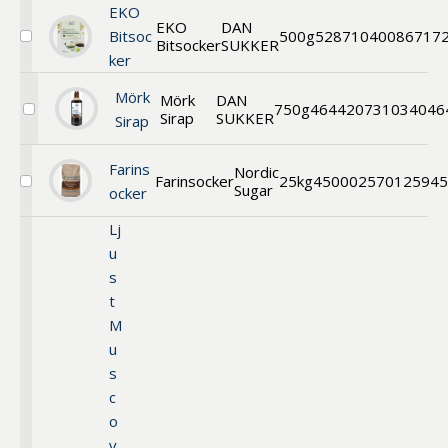
EKO
EKO
DAN
Bitsoc
500g
52871
040086717
Bitsocker
SUKKER
Välj
ker
EKO
Bitsocker
Mörk
Mörk
DAN
750g
46442
0731034046
Sirap
SUKKER
Välj
Sirap
Mörk
Sirap
Farins
Nordic
Farinsocker
25kg
45000
2570125945
Sugar
Välj
ocker
Brun
Farin
Lj
u
s
t
M
u
s
c
o
v