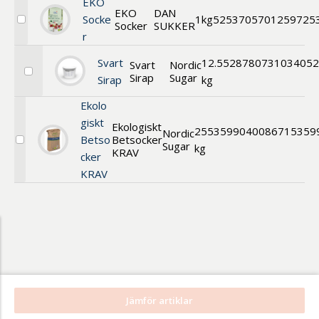
Fairtrade
EKO
EKO
DAN
Socke
1kg
52537
05701259725
Socker
SUKKER
Välj
r
EKO
Socker
Svart
12.5
52878
0731034052
Svart
Nordic
Sirap
Sugar
Välj
Sirap
kg
Svart
Sirap
Ekolo
giskt
Ekologiskt
25
53599
040086715359
Nordic
Betso
Betsocker
Sugar
Välj
kg
KRAV
cker
Ekologiskt
Betsocker
KRAV
KRAV
Jämför artiklar