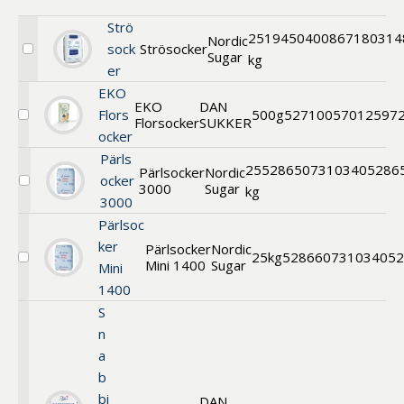
Benämning A-
Strö
Ö
25
1945
0400867180314
Nordic
sock
Strösocker
Sugar
Välj
kg
Varumärken A-
er
Strösocker
Extravitt
Ö
EKO
EKO
DAN
Flors
500g
52710
057012597
Florsocker
SUKKER
Välj
Artikelnummer
ocker
EKO
Florsocker
Pärls
GTIN
25
52865
073103405286
Pärlsocker
Nordic
ocker
3000
Sugar
Välj
kg
Med bild först
3000
Pärlsocker
Pärlsoc
ker
Pärlsocker
Nordic
25kg
52866
0731034052
Mini 1400
Sugar
Välj
Mini
Pärlsocker
1400
S
n
a
b
bi
DAN