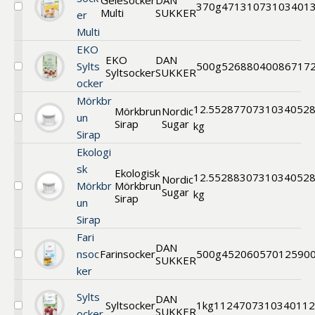
Gelésocker
DAN
370g
47131
073103401
Multi
SUKKER
Välj
er
Gelésocker
Multi
Multi
EKO
EKO
DAN
Sylts
500g
52688
040086717
Syltsocker
SUKKER
Välj
ocker
EKO
Syltsocker
Mörkbr
12.5
52877
0731034052
Mörkbrun
Nordic
un
Sirap
Sugar
Välj
kg
Sirap
Mörkbrun
Sirap
Ekologi
sk
Ekologisk
12.5
52883
0731034052
Nordic
Mörkbr
Mörkbrun
Sugar
Välj
kg
Sirap
un
Ekologisk
Mörkbrun
Sirap
Sirap
Fari
DAN
nsoc
Farinsocker
500g
45206
057012590
SUKKER
Välj
ker
Brun
Farin
Sylts
DAN
Syltsocker
1kg
11247
07310340112
SUKKER
Välj
ocker