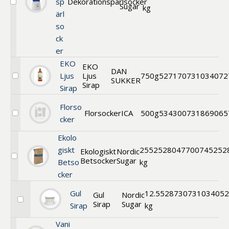
sp
Dekorationspärlsocker
Sugar
Välj
kg
ärl
Pärlsocker
so
ck
er
EKO
EKO
DAN
Ljus
Ljus
750g
52717
0731034072
SUKKER
Välj
Sirap
Sirap
EKO
Ljus
Sirap
Florso
Florsocker
ICA
500g
53430
0731869065
Välj
cker
Florsocker
Ekolo
giskt
25
52528
047700745252
Ekologiskt
Nordic
Betsocker
Sugar
Välj
Betso
kg
Ekologiskt
cker
Betsocker
Gul
12.5
52873
0731034052
Gul
Nordic
Sirap
Sugar
Välj
Sirap
kg
Gul
Sirap
Vani