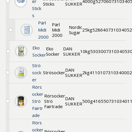
er
4000g
52706
07310340
Sticks
SUKKER
Välj
Stick
Strösocker
Sticks
s
Pärl
Pärl
Nordic
Midi
Midi
25kg
52864
073103405
Sugar
Välj
2000
2000
Pärlsocker
Eko
Eko
DAN
10kg
53030
0731034053
Socker
SUKKER
Välj
Socker
Eko
Strösocker
Strö
DAN
sock
Strösocker
2kg
41101
07310340002
SUKKER
Välj
er
Strösocker
Rörs
ocker
Rörsocker
DAN
Strö
Strö
500g
41655
073103401
SUKKER
Välj
Fairtrade
Fairtr
Rörsocker
Strö
ade
Fairtrade
Rörs
ocker
Rörsocker