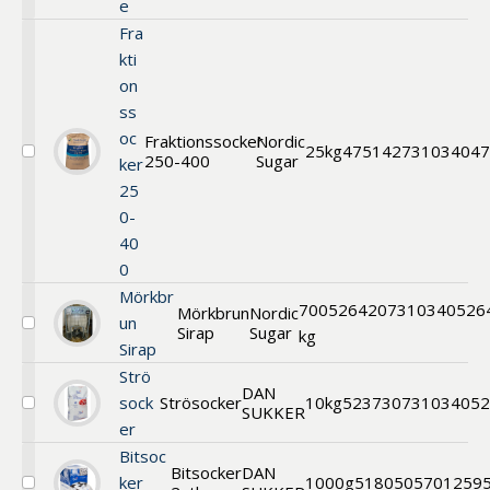
e
Fra
kti
on
ss
oc
Fraktionssocker
Nordic
25kg
47514
2731034047
250-400
Sugar
Välj
ker
Fraktionssocker
25
0-
40
0
Mörkbr
700
52642
07310340526
Mörkbrun
Nordic
un
Sirap
Sugar
Välj
kg
Sirap
Mörkbrun
Sirap
Strö
DAN
sock
Strösocker
10kg
52373
0731034052
SUKKER
Välj
er
Strösocker
Bitsoc
Bitsocker
DAN
ker
1000g
51805
05701259