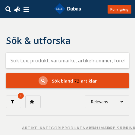
Kom igång
Sök & utforska
Sök
efter
livsmedel
på
t.ex.
produkt,
Sök bland
73
artiklar
varumärke,
artikelnummer,
företag
1
eller
Relevans
GTIN
Relevans
Nyaste
ARTIKELKATEGORI
PRODUKTNAMN
VARUMÄRKE
FÖRP.STORL.
ART.N