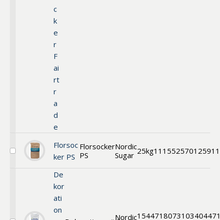
c
k
e
r
F
ai
rt
r
a
d
e
Florsoc
Florsocker
Nordic
25kg
11155
2570125911
PS
Sugar
Välj
ker PS
Florsocker
PS
De
kor
ati
on
15
44718
07310340447
Nordic