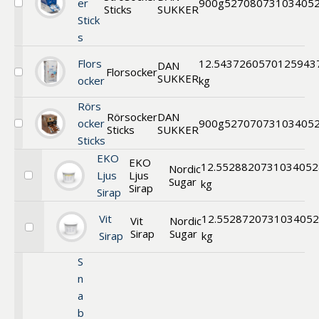
er
900g
52708
073103405
Sticks
SUKKER
Välj
Stick
Strösocker
Sticks
s
Displaybox
Flors
12.5
43726
0570125943
DAN
Florsocker
SUKKER
Välj
ocker
kg
Florsocker
Rörs
Rörsocker
DAN
ocker
900g
52707
073103405
Sticks
SUKKER
Välj
Sticks
Rörsocker
Sticks
EKO
EKO
FT
12.5
52882
0731034052
Nordic
Ljus
Ljus
4g,
Sugar
Välj
kg
Sirap
Displaybox
Sirap
Ekologisk
Ljus
Sirap
Vit
12.5
52872
073103405
Vit
Nordic
Sirap
Sugar
Välj
Sirap
kg
Vit
Sirap
S
n
a
b