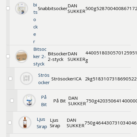
bi
DAN
Snabbitsocker
500g
52870
040086717
SUKKER
Välj
ts
Snabbitsocker
o
ck
e
r
Bitsoc
4400
51803
057012595
Bitsocker
DAN
ker 2-
2-styck
SUKKER
Välj
g
styck
Bitsocker
Strös
Strösocker
ICA
2kg
51831
07318690522
Välj
ocker
Strösocker
På
DAN
På Bit
750g
42035
064140000
SUKKER
Välj
Bit
På
Bit
Ljus
Ljus
DAN
750g
46443
0731034046
Sirap
SUKKER
Välj
Sirap
Ljus
Sirap