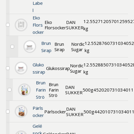
Labe
Grey
l
Label
Eko
12.5
52712
0570125952
Eko
DAN
Flors
Florsocker
SUKKER
Välj
kg
ocker
EKO
Florsocker
Brun
12.5
52876
0731034052
Brun
Nordic
Sirap
Sugar
Välj
Sirap
kg
Brun
Sirap
Gluko
12.5
52885
0731034052
Nordic
Glukossirap
Sugar
Välj
ssirap
kg
Glukossirap
40
Brun
Brun
DE
DAN
Farin
Farin
500g
45202
0731034011
SUKKER
Välj
Strö
Strö
Brun
Farin
Pärls
DAN
Pärlsocker
500g
44201
073103401
SUKKER
Välj
ocker
Pärlsocker
Gelé
sock