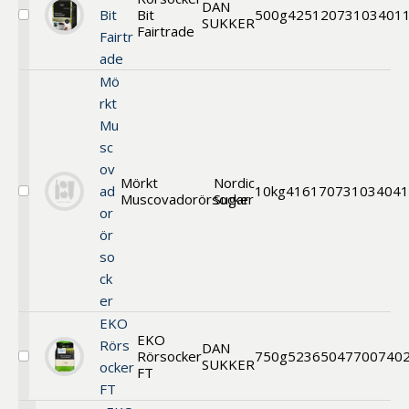
DAN
Bit
Bit
500g
42512
073103401
SUKKER
Välj
Fairtrade
Fairtr
Rörsocker
Bit
ade
Fairtrade
Mö
rkt
Mu
sc
ov
Mörkt
Nordic
ad
10kg
41617
0731034041
Muscovadorörsocker
Sugar
Välj
or
Mörkt
Muscovadorörsocker
ör
so
ck
er
EKO
EKO
Rörs
DAN
Rörsocker
750g
52365
047700740
SUKKER
Välj
ocker
FT
Ekologiskt
FT
Rörsocker