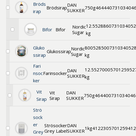
Bröds
DAN
Brödsirap
750g
46444
073103404
SUKKER
Välj
irap
Brödsirap
12.5
52886
073103405
Nordic
Bifor
Bifor
Sugar
Välj
kg
Bifor
Gluko
800
52850
0731034052
Nordic
Glukossirap
Sugar
Välj
ssirap
kg
Glukossirap
Fari
12.5
52700
0570125952
DAN
nsoc
Farinsocker
SUKKER
Välj
kg
ker
Farinsocker
Vit
Vit
DAN
750g
46440
0731034046
Sirap
SUKKER
Välj
Sirap
Vit
Sirap
Strö
sock
er
Strösocker
DAN
1kg
41223
05701259412
Grey Label
SUKKER
Välj
Grey
Strösocker