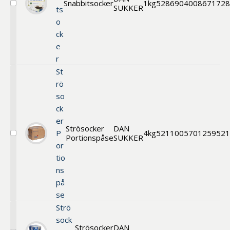
Snabbitsocker
1kg
52869
04008671728
SUKKER
Välj
ts
Snabbitsocker
o
ck
e
r
St
rö
so
ck
er
Strösocker
DAN
P
4kg
52110
05701259521
Portionspåse
SUKKER
Välj
or
Strösocker
portionspåse
tio
ns
på
se
Strö
sock
Strösocker
DAN