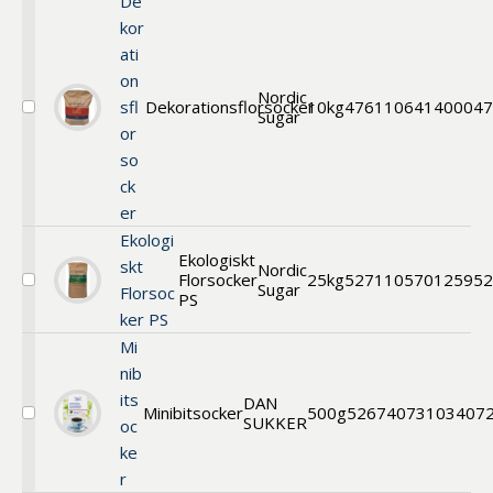
De
kor
ati
on
Nordic
sfl
Dekorationsflorsocker
10kg
47611
0641400047
Sugar
Välj
or
Dekorationsflorsocker
so
ck
er
Ekologi
Ekologiskt
skt
Nordic
Florsocker
25kg
52711
0570125952
Sugar
Välj
Florsoc
PS
Ekologiskt
ker PS
Florsocker
PS
Mi
nib
its
DAN
Minibitsocker
500g
52674
073103407
SUKKER
Välj
oc
Minibitsocker
ke
r