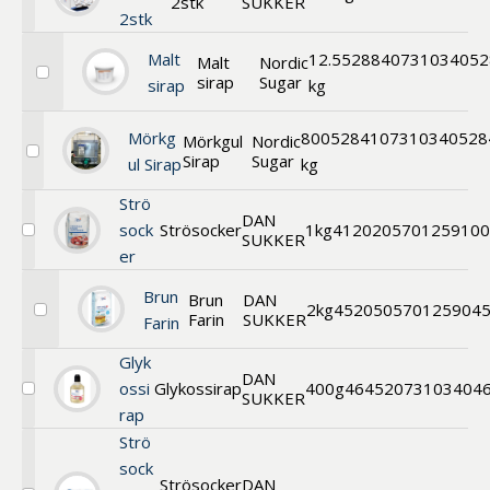
2stk
SUKKER
Välj
2stk
Bitsocker
Malt
12.5
52884
0731034052
Malt
Nordic
sirap
Sugar
Välj
sirap
kg
Malt
Sirap
Mörkg
800
52841
07310340528
Mörkgul
Nordic
Sirap
Sugar
Välj
ul Sirap
kg
Mörkgul
Sirap
Strö
DAN
sock
Strösocker
1kg
41202
05701259100
SUKKER
Välj
er
Strösocker
Brun
Brun
DAN
2kg
45205
0570125904
Farin
SUKKER
Välj
Farin
Brun
Farin
Glyk
DAN
ossi
Glykossirap
400g
46452
073103404
SUKKER
Välj
rap
Glykossirap
Strö
sock
Strösocker
DAN