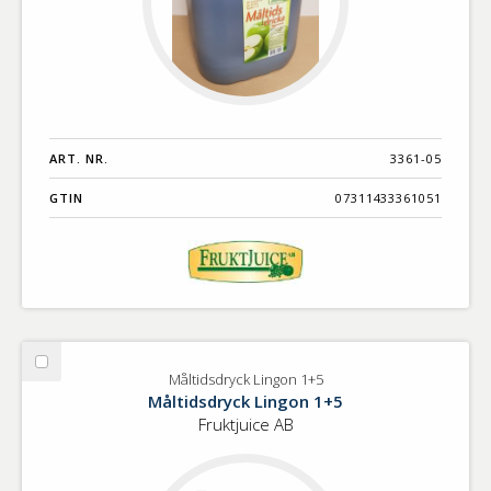
ART. NR.
3361-05
GTIN
07311433361051
Välj
Måltidsdryck Lingon 1+5
Måltidsdryck
Måltidsdryck Lingon 1+5
Lingon
Fruktjuice AB
1+5