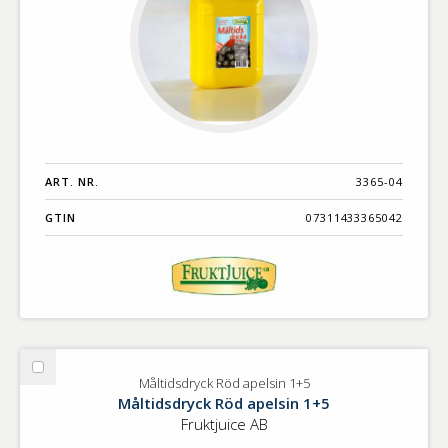
ART. NR.
3365-04
GTIN
07311433365042
Välj
Måltidsdryck Röd apelsin 1+5
Måltidsdryck
Måltidsdryck Röd apelsin 1+5
Röd
Fruktjuice AB
apelsin
1+5