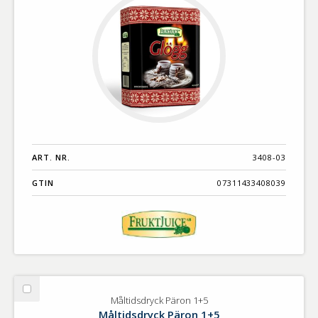
ART. NR.
3408-03
GTIN
07311433408039
Välj
Måltidsdryck Päron 1+5
Måltidsdryck
Måltidsdryck Päron 1+5
Päron