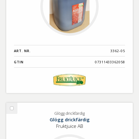
ART. NR.
3362-05
GTIN
07311433362058
Välj
Glögg drickfärdig
Glögg
Glögg drickfärdig
drickfärdig
Fruktjuice AB