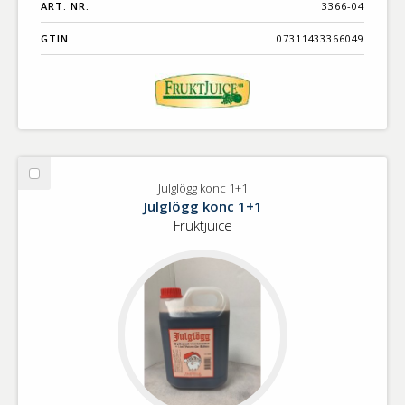
ART. NR.
3366-04
GTIN
07311433366049
Välj
Julglögg konc 1+1
Julglögg
Julglögg konc 1+1
konc
Fruktjuice
1+1