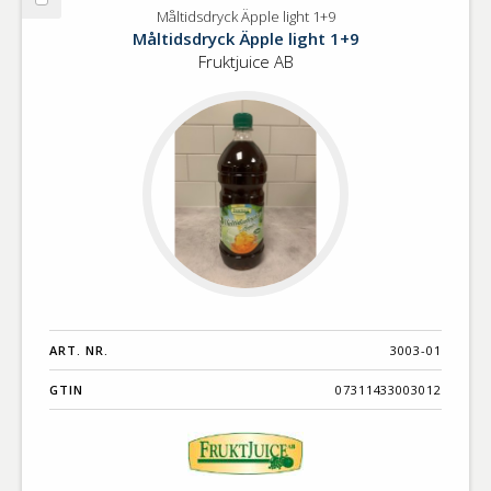
Välj
Måltidsdryck Äpple light 1+9
Måltidsdryck
Måltidsdryck Äpple light 1+9
Äpple
Fruktjuice AB
light
1+9
ART. NR.
3003-01
GTIN
07311433003012