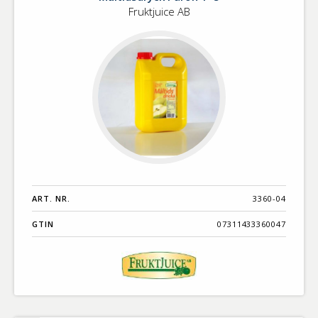
Fruktjuice AB
1+5
ART. NR.
3360-04
GTIN
07311433360047