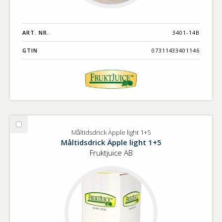
ART. NR.
3401-14B
GTIN
07311433401146
Välj
Måltidsdrick Äpple light 1+5
Måltidsdrick
Måltidsdrick Äpple light 1+5
Äpple
Fruktjuice AB
light
1+5