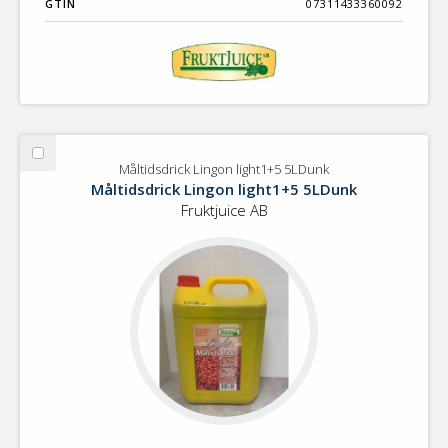
GTIN
07311433360092
Välj
Måltidsdrick Lingon light1+5 5LDunk
Måltidsdrick
Måltidsdrick Lingon light1+5 5LDunk
Lingon
Fruktjuice AB
light1+5
5LDunk