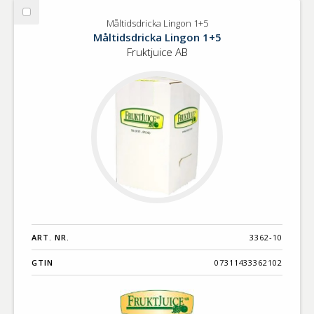
Välj
Måltidsdricka Lingon 1+5
Måltidsdricka
Måltidsdricka Lingon 1+5
Lingon
Fruktjuice AB
1+5
ART. NR.
3362-10
GTIN
07311433362102