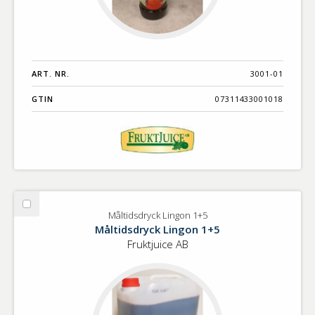
ART. NR.
3001-01
GTIN
07311433001018
Välj
Måltidsdryck Lingon 1+5
Måltidsdryck
Måltidsdryck Lingon 1+5
Lingon
Fruktjuice AB
1+5