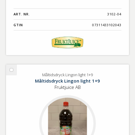
ART. NR.
3102-04
GTIN
07311433102043
Välj
Måltidsdryck Lingon light 1+9
Måltidsdryck
Måltidsdryck Lingon light 1+9
Lingon
Fruktjuice AB
light
1+9