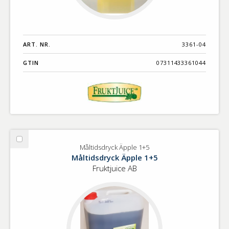
ART. NR.
3361-04
GTIN
07311433361044
Välj
Måltidsdryck Äpple 1+5
Måltidsdryck
Måltidsdryck Äpple 1+5
Äpple
Fruktjuice AB
1+5