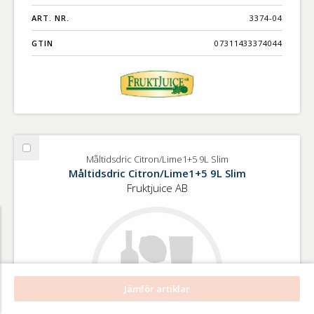
ART. NR.
3374-04
GTIN
07311433374044
Välj
Måltidsdric Citron/Lime1+5 9L Slim
Måltidsdric
Måltidsdric Citron/Lime1+5 9L Slim
Citron/Lime1+5
Fruktjuice AB
9L
Slim
Jämför artiklar