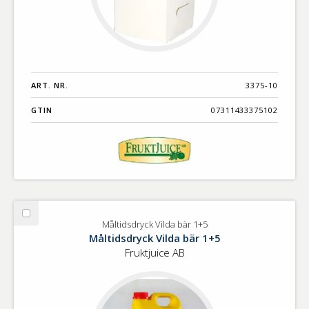
ART. NR.
3375-10
GTIN
07311433375102
Välj
Måltidsdryck Vilda bär 1+5
Måltidsdryck
Måltidsdryck Vilda bär 1+5
Vilda
Fruktjuice AB
bär
1+5