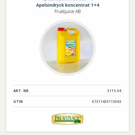
Apelsindryck
Benämning A-
Apelsindryck koncentrat 1+4
koncentrat
Ö
Fruktjuice AB
1+4
Varumärken A-
Ö
Artikelnummer
GTIN
Med bild först
ART. NR.
3115-04
GTIN
07311433115043