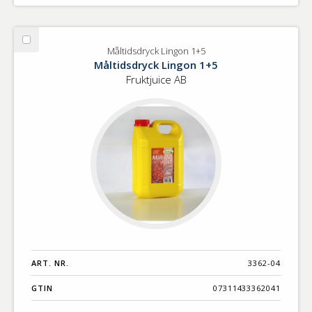
Välj
Måltidsdryck Lingon 1+5
Måltidsdryck
Måltidsdryck Lingon 1+5
Lingon
Fruktjuice AB
1+5
ART. NR.
3362-04
GTIN
07311433362041