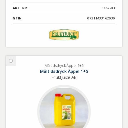
ART. NR.
3162-03
GTIN
07311433162030
Välj
Måltidsdryck Äppel 1+5
Måltidsdryck
Måltidsdryck Äppel 1+5
Äppel
Fruktjuice AB
1+5