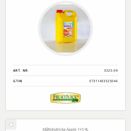
ART. NR.
3325-04
GTIN
07311433325046
Välj
Måltidsdricka Äpple 1+5 9L