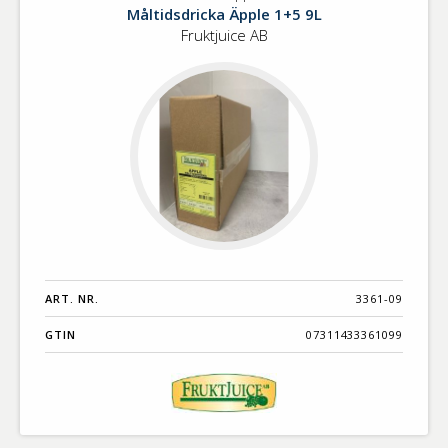
Måltidsdricka
Måltidsdricka Äpple 1+5 9L
Äpple
Fruktjuice AB
1+5
9L
ART. NR.
3361-09
GTIN
07311433361099