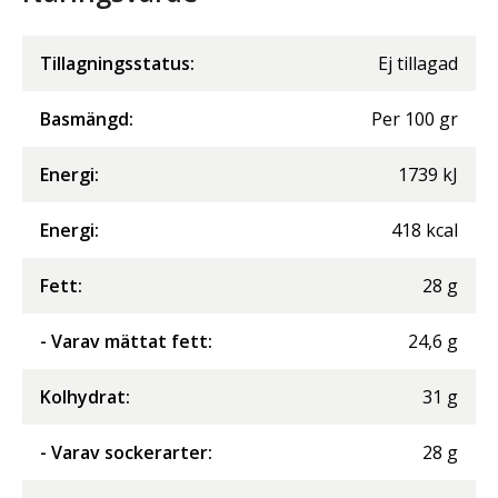
Tillagningsstatus:
Ej tillagad
Basmängd:
Per
100
gr
Energi
:
1739
kJ
Energi
:
418
kcal
Fett
:
28
g
- Varav mättat fett
:
24,6
g
Kolhydrat
:
31
g
- Varav sockerarter
:
28
g