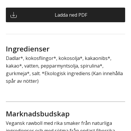
Ladda ned PDF
Ingredienser
Dadlar*, kokosflingor*, kokosolja*, kakaonibs*,
kakao*, vatten, pepparmyntsolja, spirulina*,
gurkmeja*, salt. *Ekologisk ingrediens (Kan innehålla
spår av nötter)
Marknadsbudskap
Vegansk rawboll med rika smaker från naturliga
ingredienser och med sötma från endast fiberrika