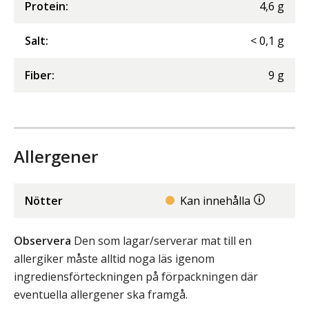
Protein
:
4,6
g
Salt
:
<
0,1
g
Fiber
:
9
g
Allergener
Nötter
Kan innehålla
Observera
Den som lagar/serverar mat till en
allergiker måste alltid noga läs igenom
ingrediensförteckningen på förpackningen där
eventuella allergener ska framgå.