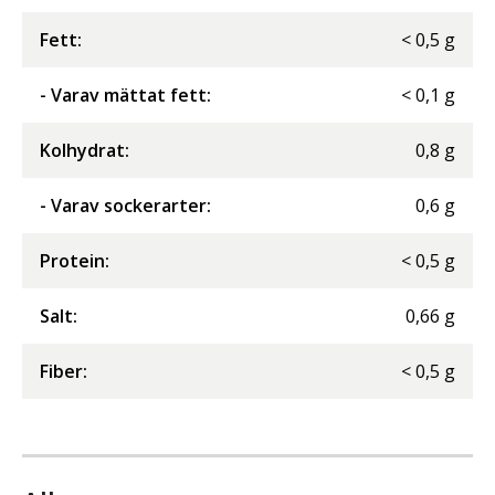
Fett
:
<
0,5
g
- Varav mättat fett
:
<
0,1
g
Kolhydrat
:
0,8
g
- Varav sockerarter
:
0,6
g
Protein
:
<
0,5
g
Salt
:
0,66
g
Fiber
:
<
0,5
g