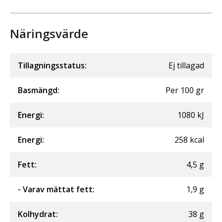
Näringsvärde
Tillagningsstatus:
Ej tillagad
Basmängd:
Per
100
gr
Energi
:
1080
kJ
Energi
:
258
kcal
Fett
:
4,5
g
- Varav mättat fett
:
1,9
g
Kolhydrat
:
38
g