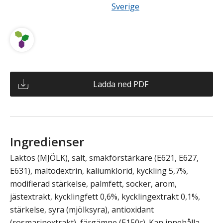
Sverige
Ladda ned PDF
Ingredienser
Laktos (MJÖLK), salt, smakförstärkare (E621, E627,
E631), maltodextrin, kaliumklorid, kyckling 5,7%,
modifierad stärkelse, palmfett, socker, arom,
jästextrakt, kycklingfett 0,6%, kycklingextrakt 0,1%,
stärkelse, syra (mjölksyra), antioxidant
(rosmarinextrakt), färgämne (E150c). Kan innehålla