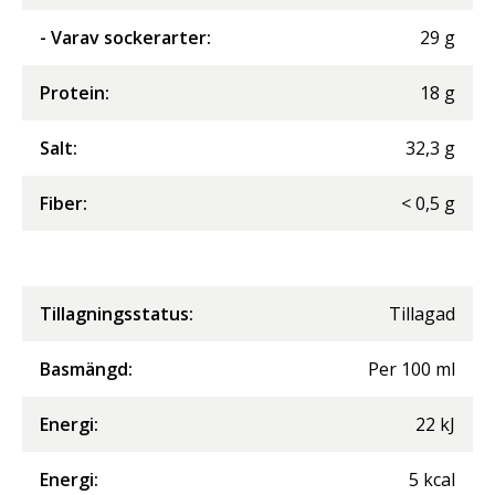
- Varav sockerarter
:
29
g
Protein
:
18
g
Salt
:
32,3
g
Fiber
:
<
0,5
g
Tillagningsstatus:
Tillagad
Basmängd:
Per
100
ml
Energi
:
22
kJ
Energi
:
5
kcal