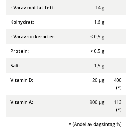
- Varav mättat fett
:
14
g
Kolhydrat
:
1,6
g
- Varav sockerarter
:
<
0,5
g
Protein
:
<
0,5
g
Salt
:
1,5
g
Vitamin D
:
20
µg
400
(*)
Vitamin A
:
900
µg
113
(*)
* (Andel av dagsintag %)