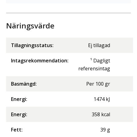
Näringsvärde
Tillagningsstatus:
Ej tillagad
Intagsrekommendation:
¹ Dagligt
referensintag
Basmängd:
Per
100
gr
Energi
:
1474
kJ
Energi
:
358
kcal
Fett
:
39
g