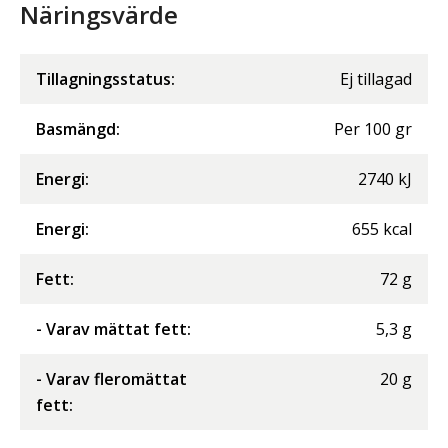
Näringsvärde
Tillagningsstatus:
Ej tillagad
Basmängd:
Per
100
gr
Energi
:
2740
kJ
Energi
:
655
kcal
Fett
:
72
g
- Varav mättat fett
:
5,3
g
- Varav fleromättat
20
g
fett
: