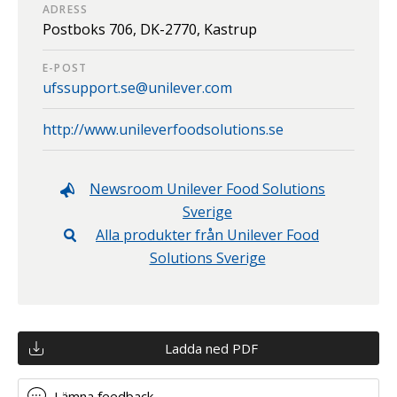
ADRESS
Postboks 706,
DK-2770,
Kastrup
E-POST
ufssupport.se@unilever.com
http://www.unileverfoodsolutions.se
Newsroom
Unilever Food Solutions
Sverige
Alla produkter från
Unilever Food
Solutions Sverige
Ladda ned PDF
Lämna feedback