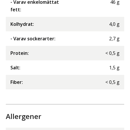
- Varav enkelomättat
46
g
fett
:
Kolhydrat
:
4,0
g
- Varav sockerarter
:
2,7
g
Protein
:
<
0,5
g
Salt
:
1,5
g
Fiber
:
<
0,5
g
Allergener