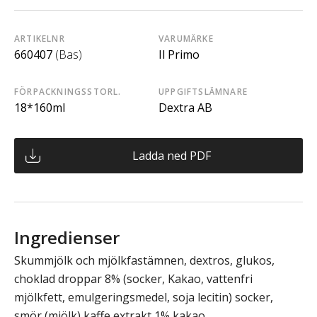
ARTIKELNR
VARUMÄRKE
660407
(Bas)
Il Primo
FÖRPACKNINGSSTORL.
UPPGIFTSLÄMNARE
18*160ml
Dextra AB
Ladda ned PDF
Ingredienser
Skummjölk och mjölkfastämnen, dextros, glukos,
choklad droppar 8% (socker, Kakao, vattenfri
mjölkfett, emulgeringsmedel, soja lecitin) socker,
smör (mjölk) kaffe extrakt 1% kakao,