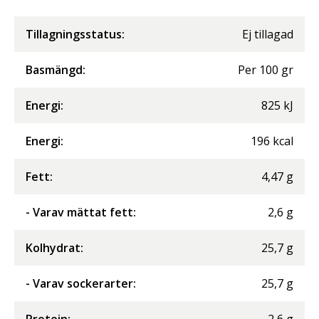
Tillagningsstatus:
Ej tillagad
Basmängd:
Per
100
gr
Energi
:
825
kJ
Energi
:
196
kcal
Fett
:
4,47
g
- Varav mättat fett
:
2,6
g
Kolhydrat
:
25,7
g
- Varav sockerarter
:
25,7
g