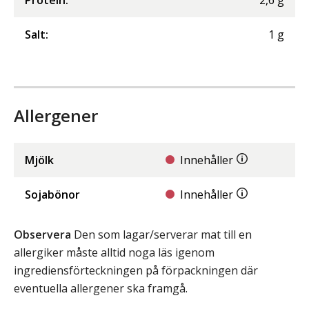
Protein
:
2,6
g
Salt
:
1
g
Allergener
Mjölk
Innehåller
Sojabönor
Innehåller
Observera
Den som lagar/serverar mat till en
allergiker måste alltid noga läs igenom
ingrediensförteckningen på förpackningen där
eventuella allergener ska framgå.