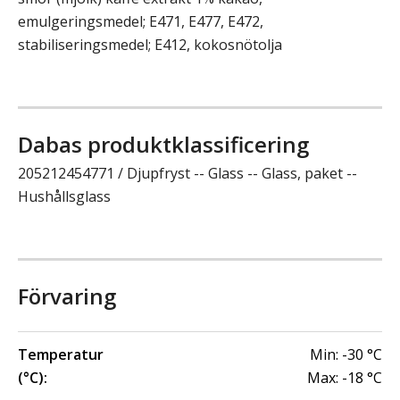
emulgeringsmedel; E471, E477, E472,
stabiliseringsmedel; E412, kokosnötolja
Dabas produktklassificering
205212454771 / Djupfryst -- Glass -- Glass, paket --
Hushållsglass
Förvaring
Temperatur
Min:
-30
°C
(°C):
Max:
-18
°C