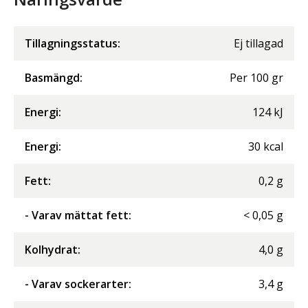
Tillagningsstatus:
Ej tillagad
Basmängd:
Per
100
gr
Energi
:
124
kJ
Energi
:
30
kcal
Fett
:
0,2
g
- Varav mättat fett
:
<
0,05
g
Kolhydrat
:
4,0
g
- Varav sockerarter
:
3,4
g