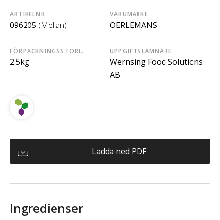
ARTIKELNR
VARUMÄRKE
096205
(Mellan)
OERLEMANS
FÖRPACKNINGSSTORL.
UPPGIFTSLÄMNARE
2.5kg
Wernsing Food Solutions
AB
Ladda ned PDF
Ingredienser