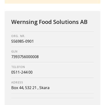
Wernsing Food Solutions AB
ORG. NR.
556985-0901
GLN
7393756000008
TELEFON
0511-244 00
ADRESS
Box 44,
532 21 ,
Skara