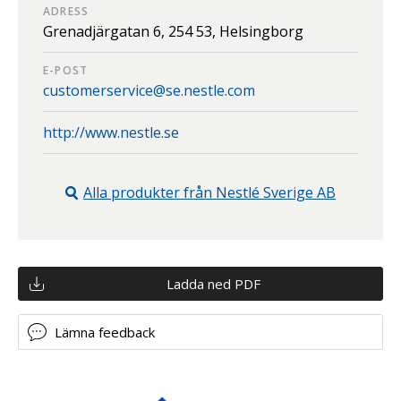
ADRESS
Grenadjärgatan 6,
254 53,
Helsingborg
E-POST
customerservice@se.nestle.com
http://www.nestle.se
Alla produkter från
Nestlé Sverige AB
Ladda ned PDF
Lämna feedback