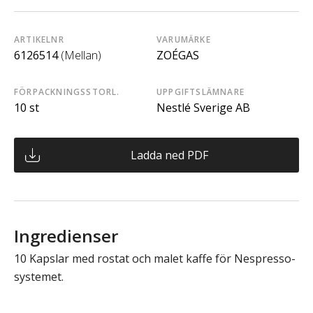
ARTIKELNR
VARUMÄRKE
6126514
(Mellan)
ZOÉGAS
FÖRPACKNINGSSTORL.
UPPGIFTSLÄMNARE
10 st
Nestlé Sverige AB
Ladda ned PDF
Ingredienser
10 Kapslar med rostat och malet kaffe för Nespresso-
systemet.