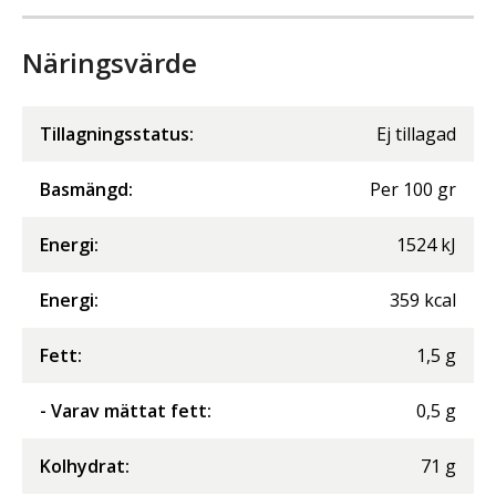
Näringsvärde
Tillagningsstatus:
Ej tillagad
Basmängd:
Per
100
gr
Energi
:
1524
kJ
Energi
:
359
kcal
Fett
:
1,5
g
- Varav mättat fett
:
0,5
g
Kolhydrat
:
71
g