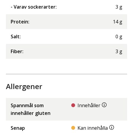
- Varav sockerarter
:
3
g
Protein
:
14
g
Salt
:
0
g
Fiber
:
3
g
Allergener
Spannmål som
Innehåller
innehåller gluten
Senap
Kan innehålla