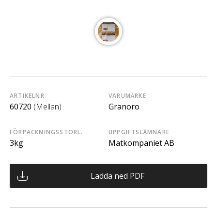
ARTIKELNR
VARUMÄRKE
60720
(Mellan)
Granoro
FÖRPACKNINGSSTORL.
UPPGIFTSLÄMNARE
3kg
Matkompaniet AB
Ladda ned PDF