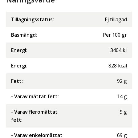
Tillagningsstatus:
Ej tillagad
Basmängd:
Per
100
gr
Energi
:
3404
kJ
Energi
:
828
kcal
Fett
:
92
g
- Varav mättat fett
:
14
g
- Varav fleromättat
9
g
fett
:
- Varav enkelomättat
69
g