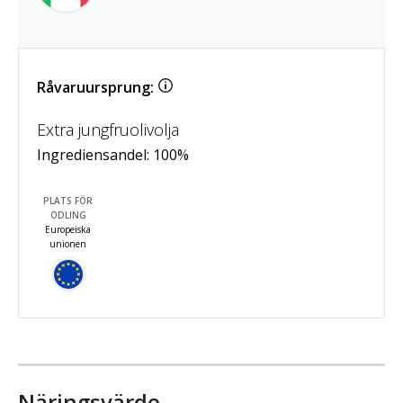
Råvaruursprung:
Extra jungfruolivolja
Ingrediensandel:
100
%
PLATS FÖR
ODLING
Europeiska
unionen
Näringsvärde