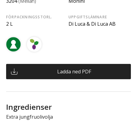
3204
(Mellan)
Monini
FÖRPACKNINGSSTORL.
UPPGIFTSLÄMNARE
2 L
Di Luca & Di Luca AB
Ladda ned PDF
Ingredienser
Extra jungfruolivolja