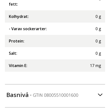
fett
:
Kolhydrat
:
0
g
- Varav sockerarter
:
0
g
Protein
:
0
g
Salt
:
0
g
Vitamin E
:
17
mg
Basnivå
• GTIN
08005510001600