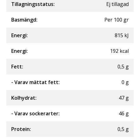
Tillagningsstatus:
Ej tillagad
Basmängd:
Per
100
gr
Energi
:
815
kJ
Energi
:
192
kcal
Fett
:
0,5
g
- Varav mättat fett
:
0
g
Kolhydrat
:
47
g
- Varav sockerarter
:
46
g
Protein
:
0,5
g