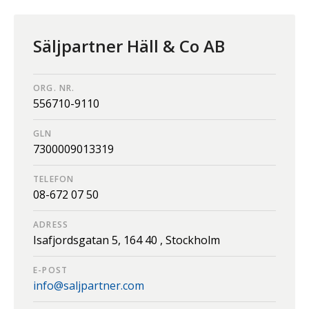
Säljpartner Häll & Co AB
ORG. NR.
556710-9110
GLN
7300009013319
TELEFON
08-672 07 50
ADRESS
Isafjordsgatan 5,
164 40 ,
Stockholm
E-POST
info@saljpartner.com