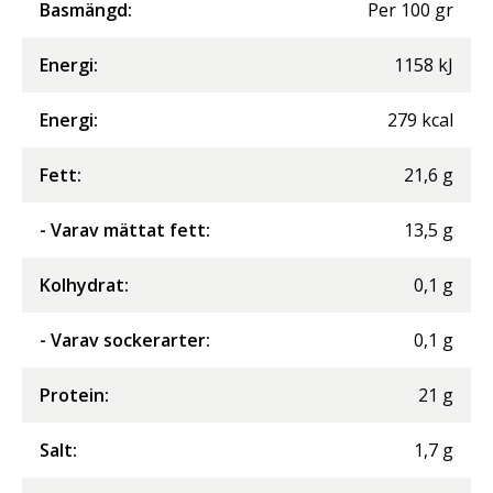
Basmängd:
Per
100
gr
Energi
:
1158
kJ
Energi
:
279
kcal
Fett
:
21,6
g
- Varav mättat fett
:
13,5
g
Kolhydrat
:
0,1
g
- Varav sockerarter
:
0,1
g
Protein
:
21
g
Salt
:
1,7
g