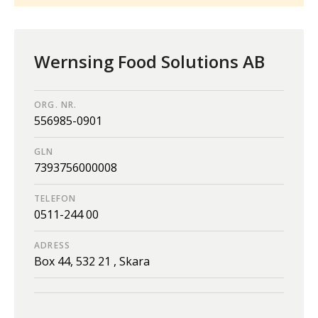
Wernsing Food Solutions AB
ORG. NR.
556985-0901
GLN
7393756000008
TELEFON
0511-244 00
ADRESS
Box 44,
532 21 ,
Skara