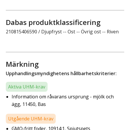
Dabas produktklassificering
210815406590 / Djupfryst -- Ost -- Övrig ost -- Riven
Märkning
Upphandlingsmyndighetens hållbarhetskriterier:
Aktiva UHM-krav
Information om råvarans ursprung - mjölk och
ägg, 11450, Bas
Utgående UHM-krav
GMO-fritt foder, 10914:1, Spjutspets