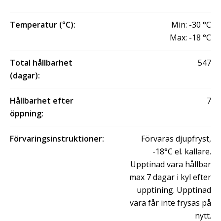
Temperatur (°C):
Min:
-30
°C
Max:
-18
°C
Total hållbarhet
547
(dagar):
Hållbarhet efter
7
öppning:
Förvaringsinstruktioner:
Förvaras djupfryst,
-18°C el. kallare.
Upptinad vara hållbar
max 7 dagar i kyl efter
upptining. Upptinad
vara får inte frysas på
nytt.