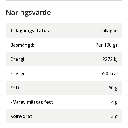
Näringsvärde
Tillagningsstatus:
Tillagad
Basmängd:
Per
100
gr
Energi
:
2272
kJ
Energi
:
550
kcal
Fett
:
60
g
- Varav mättat fett
:
4
g
Kolhydrat
:
3
g