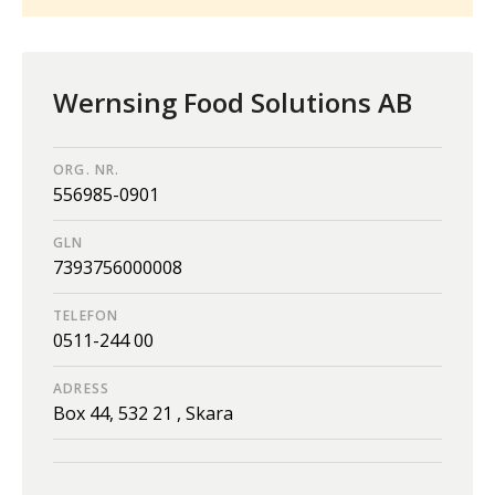
Wernsing Food Solutions AB
ORG. NR.
556985-0901
GLN
7393756000008
TELEFON
0511-244 00
ADRESS
Box 44,
532 21 ,
Skara