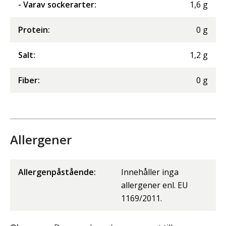
- Varav sockerarter
:
1,6
g
Protein
:
0
g
Salt
:
1,2
g
Fiber
:
0
g
Allergener
Allergenpåstående:
Innehåller inga
allergener enl. EU
1169/2011.