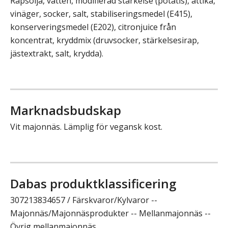
Rapsolja, vatten, modifierad stärkelse (potatis), ättika,
vinäger, socker, salt, stabiliseringsmedel (E415),
konserveringsmedel (E202), citronjuice från
koncentrat, kryddmix (druvsocker, stärkelsesirap,
jästextrakt, salt, krydda).
Marknadsbudskap
Vit majonnäs. Lämplig för vegansk kost.
Dabas produktklassificering
307213834657 / Färskvaror/Kylvaror --
Majonnäs/Majonnäsprodukter -- Mellanmajonnäs --
Övrig mellanmajonnäs