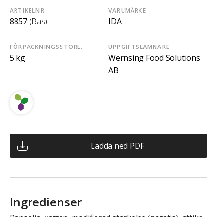
ARTIKELNR
VARUMÄRKE
8857
(Bas)
IDA
FÖRPACKNINGSSTORL.
UPPGIFTSLÄMNARE
5 kg
Wernsing Food Solutions
AB
Ladda ned PDF
Ingredienser