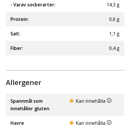
- Varav sockerarter
:
14,3
g
Protein
:
0,6
g
Salt
:
1,1
g
Fiber
:
0,4
g
Allergener
Spannmål som
Kan innehålla
innehåller gluten
Havre
Kan innehålla