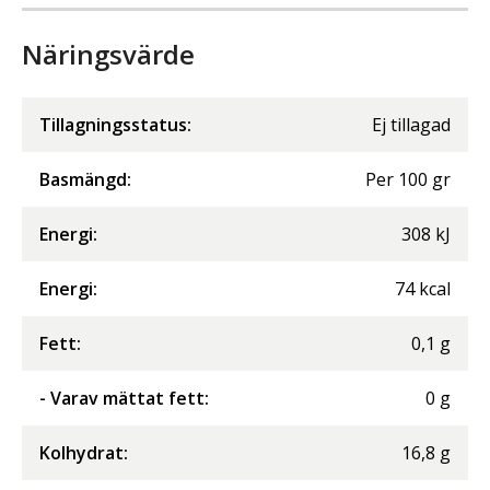
Näringsvärde
Tillagningsstatus:
Ej tillagad
Basmängd:
Per
100
gr
Energi
:
308
kJ
Energi
:
74
kcal
Fett
:
0,1
g
- Varav mättat fett
:
0
g
Kolhydrat
:
16,8
g