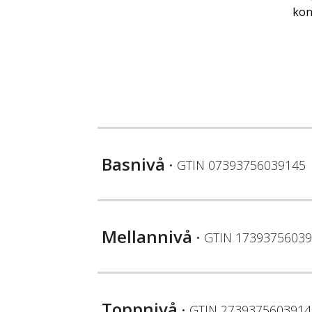
kon
Basnivå
• GTIN
07393756039145
Mellannivå
• GTIN
17393756039
Toppnivå
• GTIN
2739375603914