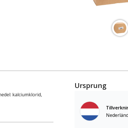
Ursprung
medel: kalciumklorid,
Tillverkni
Nederlän