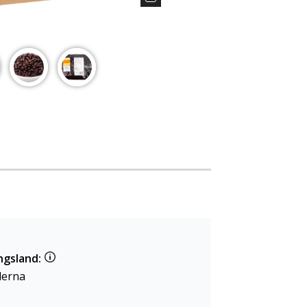
ngsland:
derna