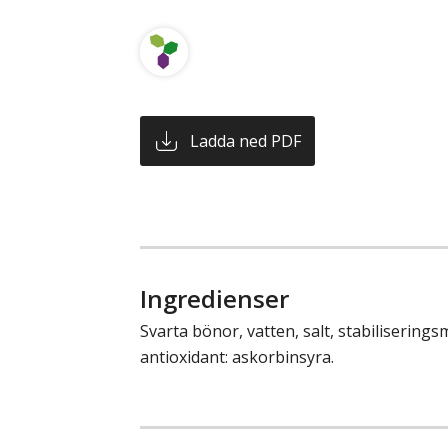
Ladda ned PDF
Ingredienser
Svarta bönor, vatten, salt, stabiliserings
antioxidant: askorbinsyra.