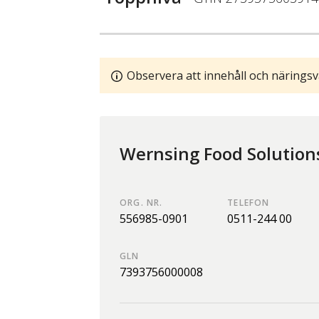
Observera att innehåll och näringsv
Wernsing Food Solution
ORG. NR.
TELEFON
556985-0901
0511-244 00
GLN
7393756000008