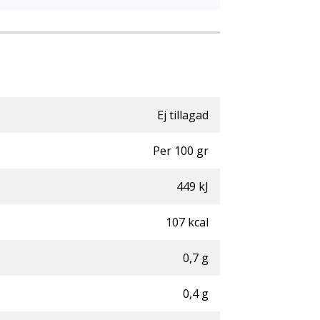
Ej tillagad
Per
100
gr
449
kJ
107
kcal
0,7
g
0,4
g