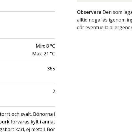
Observera
Den som lagar
alltid noga läs igenom 
där eventuella allergene
Min:
8
°C
Max:
21
°C
365
2
torrt och svalt. Bönorna i
urk förvaras kylt i annat
gsbart kärl, ej metall. Bör