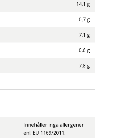
14,1
g
0,7
g
7,1
g
0,6
g
7,8
g
Innehåller inga allergener
enl. EU 1169/2011.