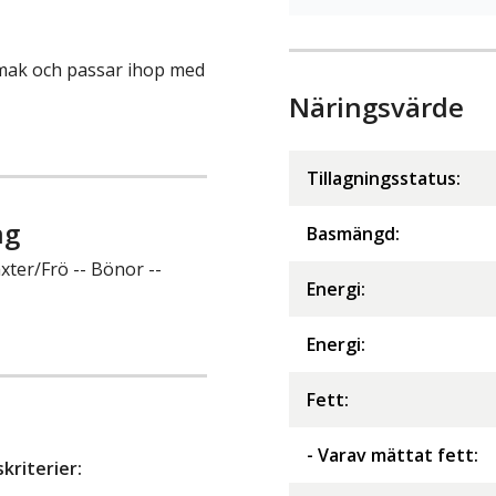
smak och passar ihop med
Näringsvärde
Tillagningsstatus:
ng
Basmängd:
xter/Frö -- Bönor --
Energi
:
Energi
:
Fett
:
- Varav mättat fett
:
riterier: