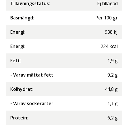
Tillagningsstatus:
Ej tillagad
Basmängd:
Per
100
gr
Energi
:
938
kJ
Energi
:
224
kcal
Fett
:
1,9
g
- Varav mättat fett
:
0,2
g
Kolhydrat
:
44,8
g
- Varav sockerarter
:
1,1
g
Protein
:
6,2
g