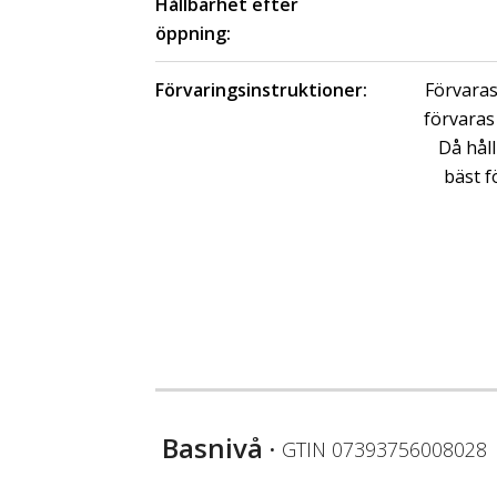
Hållbarhet efter
öppning:
Förvaringsinstruktioner:
Förvaras
förvaras 
Då håll
bäst f
Basnivå
• GTIN
07393756008028