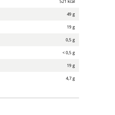
521
kcal
49
g
19
g
0,5
g
<
0,5
g
19
g
4,7
g