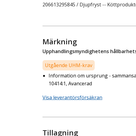
206613295845 / Djupfryst -- Köttprodukte
Märkning
Upphandlingsmyndighetens hållbarhetsk
Utgående UHM-krav
Information om ursprung - sammansat
10414:1, Avancerad
Visa leverantörsförsäkran
Tillagning