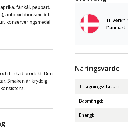
paprika, fänkål, peppar),
in), antioxidationsmedel
Tillverkni
ltur, konserveringsmedel
Danmark
Näringsvärde
 och torkad produkt. Den
kar. Smaken är kryddig,
Tillagningsstatus:
 konsistens.
Basmängd:
Energi
:
ng