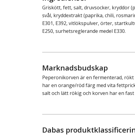
Griskött, fett, salt, druvsocker, kryddor (
svål, kryddextrakt (paprika, chili, rosmar
E301, E392, vitlökspulver, örter, startku
E250, surhetsreglerande medel E330.
Marknadsbudskap
Peperonikorven är en fermenterad, rökt
har en orange/röd färg med vita fettpric
salt och lätt rökig och korven har en fast
Dabas produktklassificeri