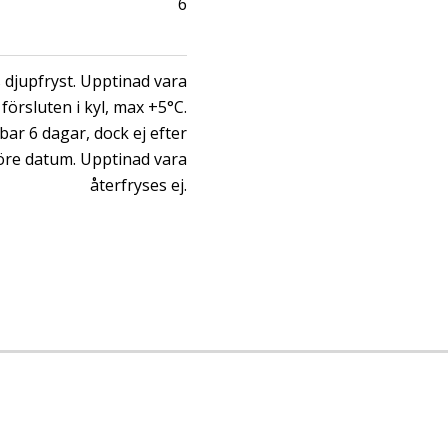
6
 djupfryst. Upptinad vara
försluten i kyl, max +5°C.
bar 6 dagar, dock ej efter
öre datum. Upptinad vara
återfryses ej.