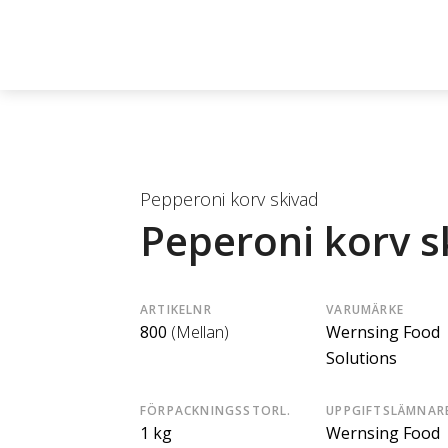
Pepperoni korv skivad
Peperoni korv s
ARTIKELNR
VARUMÄRKE
800
(Mellan)
Wernsing Food
Solutions
FÖRPACKNINGSSTORL.
UPPGIFTSLÄMNAR
1 kg
Wernsing Food