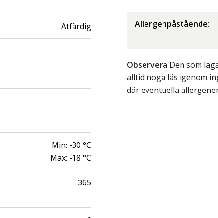
Allergenpåstående:
Ätfärdig
Observera
Den som lagar
alltid noga läs igenom 
där eventuella allergene
Min:
-30
°C
Max:
-18
°C
365