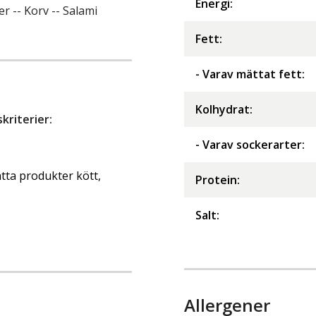
Energi
:
r -- Korv -- Salami
Fett
:
- Varav mättat fett
:
Kolhydrat
:
riterier:
- Varav sockerarter
:
ta produkter kött,
Protein
:
Salt
:
Allergener