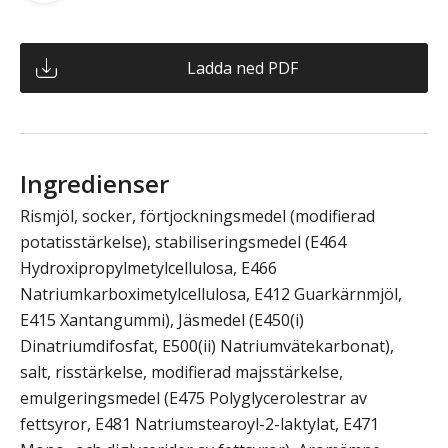
Ladda ned PDF
Ingredienser
Rismjöl, socker, förtjockningsmedel (modifierad
potatisstärkelse), stabiliseringsmedel (E464
Hydroxipropylmetylcellulosa, E466
Natriumkarboximetylcellulosa, E412 Guarkärnmjöl,
E415 Xantangummi), Jäsmedel (E450(i)
Dinatriumdifosfat, E500(ii) Natriumvätekarbonat),
salt, risstärkelse, modifierad majsstärkelse,
emulgeringsmedel (E475 Polyglycerolestrar av
fettsyror, E481 Natriumstearoyl-2-laktylat, E471