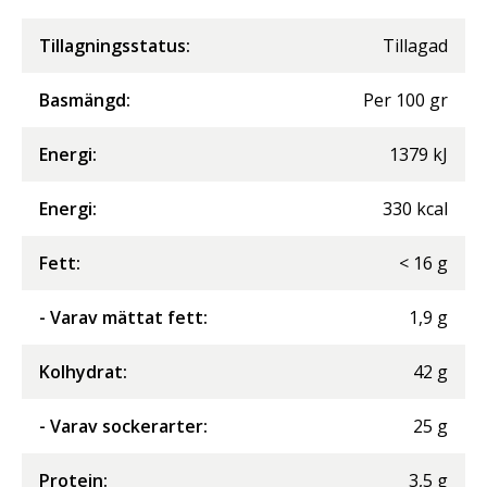
Tillagningsstatus:
Tillagad
Basmängd:
Per
100
gr
Energi
:
1379
kJ
Energi
:
330
kcal
Fett
:
<
16
g
- Varav mättat fett
:
1,9
g
Kolhydrat
:
42
g
- Varav sockerarter
:
25
g
Protein
:
3,5
g