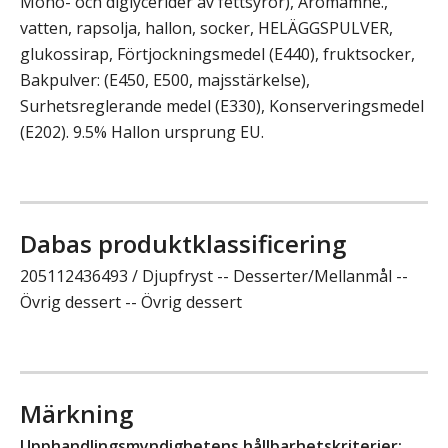
Mono- och diglycerider av fettsyror), Aromämne.,
vatten, rapsolja, hallon, socker, HELÄGGSPULVER,
glukossirap, Förtjockningsmedel (E440), fruktsocker,
Bakpulver: (E450, E500, majsstärkelse),
Surhetsreglerande medel (E330), Konserveringsmedel
(E202). 9.5% Hallon ursprung EU.
Dabas produktklassificering
205112436493 / Djupfryst -- Desserter/Mellanmål --
Övrig dessert -- Övrig dessert
Märkning
Upphandlingsmyndighetens hållbarhetskriterier: