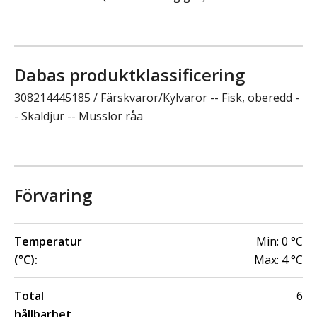
Dabas produktklassificering
308214445185 / Färskvaror/Kylvaror -- Fisk, oberedd -
- Skaldjur -- Musslor råa
Förvaring
Temperatur
Min:
0
°C
(°C):
Max:
4
°C
Total
6
hållbarhet