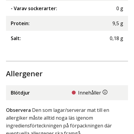
- Varav sockerarter
:
0
g
Protein
:
9,5
g
Salt
:
0,18
g
Allergener
Blötdjur
Innehåller
Observera
Den som lagar/serverar mat till en
allergiker måste alltid noga läs igenom
ingrediensförteckningen på förpackningen där
eventuella allergener ska framgå.