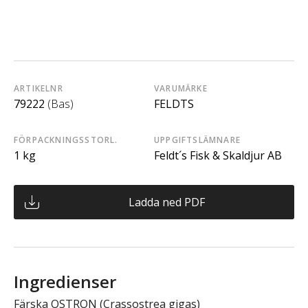
ARTIKELNR
VARUMÄRKE
79222
(Bas)
FELDTS
FÖRPACKNINGSSTORL.
UPPGIFTSLÄMNARE
1 kg
Feldt´s Fisk & Skaldjur AB
Ladda ned PDF
Ingredienser
Färska OSTRON (Crassostrea gigas)