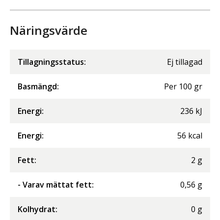
Näringsvärde
Tillagningsstatus:
Ej tillagad
Basmängd:
Per
100
gr
Energi
:
236
kJ
Energi
:
56
kcal
Fett
:
2
g
- Varav mättat fett
:
0,56
g
Kolhydrat
:
0
g