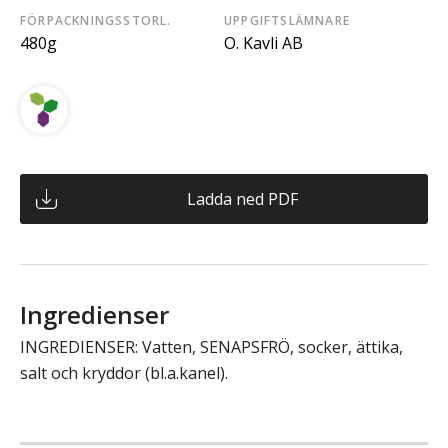
FÖRPACKNINGSSTORL.
UPPGIFTSLÄMNARE
480g
O. Kavli AB
Ladda ned PDF
Ingredienser
INGREDIENSER: Vatten, SENAPSFRÖ, socker, ättika,
salt och kryddor (bl.a.kanel).