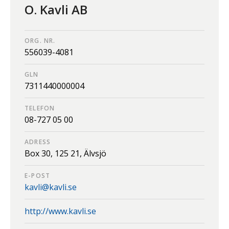
O. Kavli AB
ORG. NR.
556039-4081
GLN
7311440000004
TELEFON
08-727 05 00
ADRESS
Box 30,
125 21,
Älvsjö
E-POST
kavli@kavli.se
http://www.kavli.se