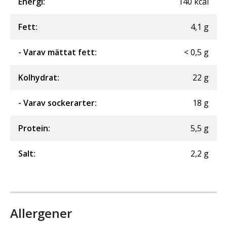
Energi
:
140
kcal
Fett
:
4,1
g
- Varav mättat fett
:
<
0,5
g
Kolhydrat
:
22
g
- Varav sockerarter
:
18
g
Protein
:
5,5
g
Salt
:
2,2
g
Allergener