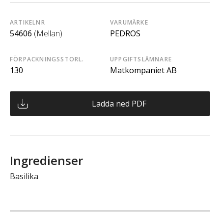
ARTIKELNR
VARUMÄRKE
54606
(Mellan)
PEDROS
FÖRPACKNINGSSTORL.
UPPGIFTSLÄMNARE
130
Matkompaniet AB
Ladda ned PDF
Ingredienser
Basilika