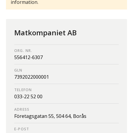
information.
Matkompaniet AB
ORG. NR.
556412-6307
GLN
7392022000001
TELEFON
033-22 52 00
ADRESS
Företagsgatan 55,
504 64,
Borås
E-POST