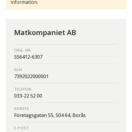
information.
Matkompaniet AB
ORG. NR.
556412-6307
GLN
7392022000001
TELEFON
033-22 52 00
ADRESS
Företagsgatan 55,
504 64,
Borås
E-POST