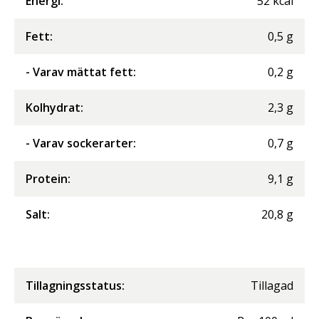
Energi
:
52
kcal
Fett
:
0,5
g
- Varav mättat fett
:
0,2
g
Kolhydrat
:
2,3
g
- Varav sockerarter
:
0,7
g
Protein
:
9,1
g
Salt
:
20,8
g
Tillagningsstatus:
Tillagad