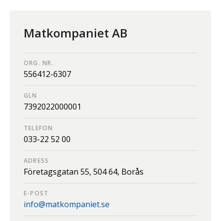
Matkompaniet AB
ORG. NR.
556412-6307
GLN
7392022000001
TELEFON
033-22 52 00
ADRESS
Företagsgatan 55,
504 64,
Borås
E-POST
info@matkompaniet.se