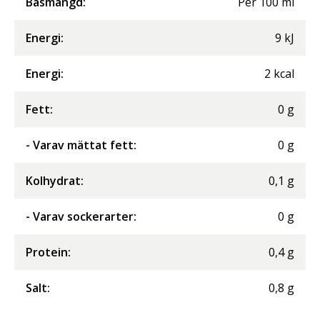
Basmängd:
Per
100
ml
Energi
:
9
kJ
Energi
:
2
kcal
Fett
:
0
g
- Varav mättat fett
:
0
g
Kolhydrat
:
0,1
g
- Varav sockerarter
:
0
g
Protein
:
0,4
g
Salt
:
0,8
g