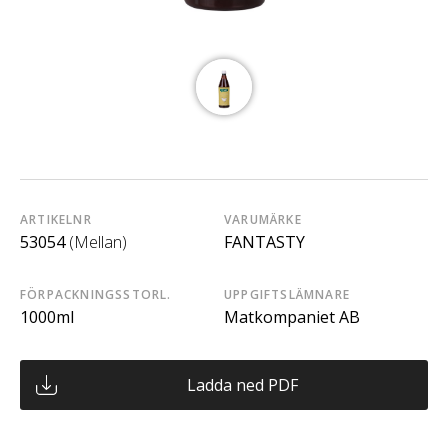
ARTIKELNR
VARUMÄRKE
53054
(Mellan)
FANTASTY
FÖRPACKNINGSSTORL.
UPPGIFTSLÄMNARE
1000ml
Matkompaniet AB
Ladda ned PDF