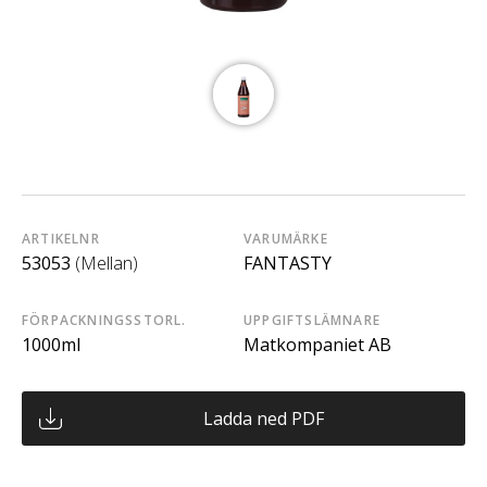
ARTIKELNR
VARUMÄRKE
53053
(Mellan)
FANTASTY
FÖRPACKNINGSSTORL.
UPPGIFTSLÄMNARE
1000ml
Matkompaniet AB
Ladda ned PDF