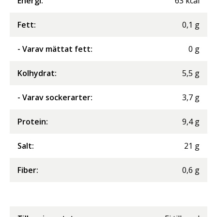
Energi
:
63
kcal
Fett
:
0,1
g
- Varav mättat fett
:
0
g
Kolhydrat
:
5,5
g
- Varav sockerarter
:
3,7
g
Protein
:
9,4
g
Salt
:
21
g
Fiber
:
0,6
g