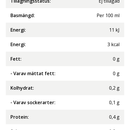
Tillagningsstatus:
Ej tillagad
Basmängd:
Per
100
ml
Energi
:
11
kJ
Energi
:
3
kcal
Fett
:
0
g
- Varav mättat fett
:
0
g
Kolhydrat
:
0,2
g
- Varav sockerarter
:
0,1
g
Protein
:
0,4
g