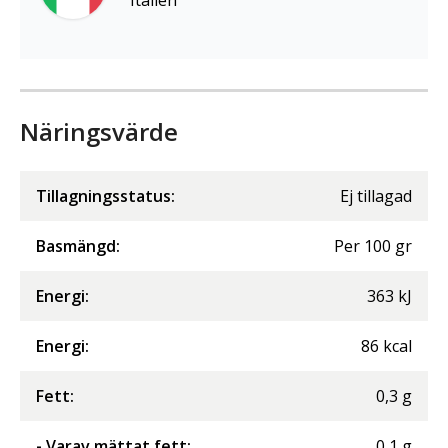
Italien
Näringsvärde
Tillagningsstatus:
Ej tillagad
Basmängd:
Per
100
gr
Energi
:
363
kJ
Energi
:
86
kcal
Fett
:
0,3
g
- Varav mättat fett
:
0,1
g