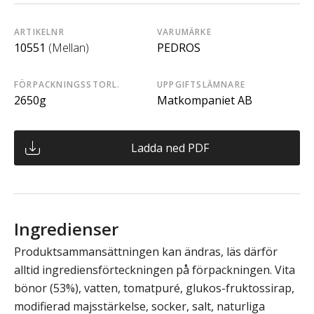
ARTIKELNR
VARUMÄRKE
10551
(Mellan)
PEDROS
FÖRPACKNINGSSTORL.
UPPGIFTSLÄMNARE
2650g
Matkompaniet AB
Ladda ned PDF
Ingredienser
Produktsammansättningen kan ändras, läs därför
alltid ingrediensförteckningen på förpackningen. Vita
bönor (53%), vatten, tomatpuré, glukos-fruktossirap,
modifierad majsstärkelse, socker, salt, naturliga