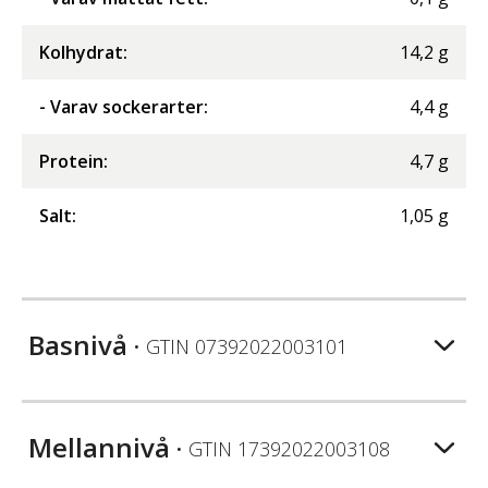
Kolhydrat
:
14,2
g
- Varav sockerarter
:
4,4
g
Protein
:
4,7
g
Salt
:
1,05
g
Basnivå
• GTIN
07392022003101
Mellannivå
• GTIN
17392022003108