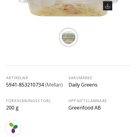
ARTIKELNR
VARUMÄRKE
5941-853210734
(Mellan)
Daily Greens
FÖRPACKNINGSSTORL.
UPPGIFTSLÄMNARE
200 g
Greenfood AB