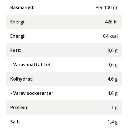
Basmängd:
Per
100
gr
Energi
:
426
kJ
Energi
:
104
kcal
Fett
:
8,6
g
- Varav mättat fett
:
0,6
g
Kolhydrat
:
4,6
g
- Varav sockerarter
:
4,6
g
Protein
:
1
g
Salt
:
1,4
g