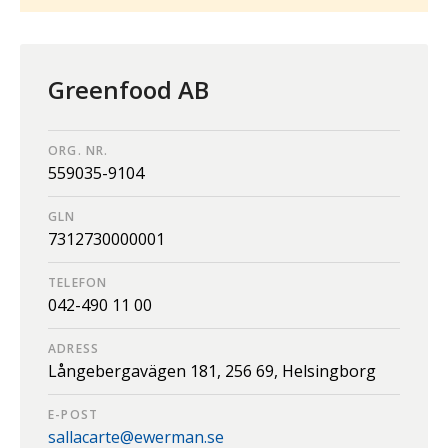
Greenfood AB
ORG. NR.
559035-9104
GLN
7312730000001
TELEFON
042-490 11 00
ADRESS
Långebergavägen 181,
256 69,
Helsingborg
E-POST
sallacarte@ewerman.se