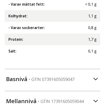
- Varav mättat fett
:
<
0,1
g
Kolhydrat
:
1,1
g
- Varav sockerarter
:
0,8
g
Protein
:
1,7
g
Salt
:
0,1
g
Basnivå
• GTIN
07391605059047
Mellannivå
• GTIN
17391605059044