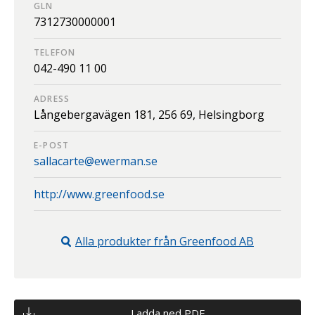
GLN
7312730000001
TELEFON
042-490 11 00
ADRESS
Långebergavägen 181,
256 69,
Helsingborg
E-POST
sallacarte@ewerman.se
http://www.greenfood.se
Alla produkter från
Greenfood AB
Ladda ned PDF