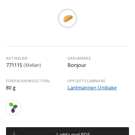
ARTIKELNR
VARUMÄRKE
771115
(Mellan)
Bonjour
FÖRPACKNINGSSTORL.
UPPGIFTSLÄMNARE
80 g
Lantmännen Unibake
Ladda ned PDF