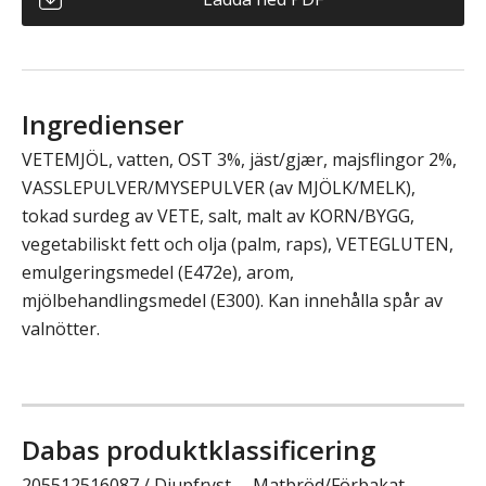
Ingredienser
VETEMJÖL, vatten, OST 3%, jäst/gjær, majsflingor 2%,
VASSLEPULVER/MYSEPULVER (av MJÖLK/MELK),
tokad surdeg av VETE, salt, malt av KORN/BYGG,
vegetabiliskt fett och olja (palm, raps), VETEGLUTEN,
emulgeringsmedel (E472e), arom,
mjölbehandlingsmedel (E300). Kan innehålla spår av
valnötter.
Dabas produktklassificering
205512516087 / Djupfryst -- Matbröd/Förbakat