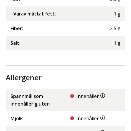
- Varav mättat fett
:
1
g
Fiber
:
2,5
g
Salt
:
1
g
Allergener
Spannmål som
Innehåller
innehåller gluten
Mjölk
Innehåller