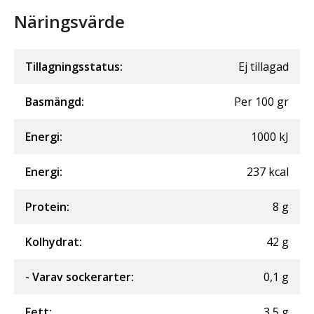
Näringsvärde
Tillagningsstatus:
Ej tillagad
Basmängd:
Per
100
gr
Energi
:
1000
kJ
Energi
:
237
kcal
Protein
:
8
g
Kolhydrat
:
42
g
- Varav sockerarter
:
0,1
g
Fett
:
3,5
g