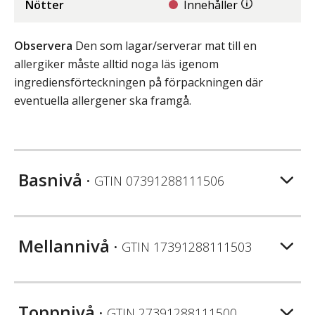
Nötter
Innehåller
Observera
Den som lagar/serverar mat till en
allergiker måste alltid noga läs igenom
ingrediensförteckningen på förpackningen där
eventuella allergener ska framgå.
Basnivå
• GTIN
07391288111506
Mellannivå
• GTIN
17391288111503
Toppnivå
• GTIN
27391288111500