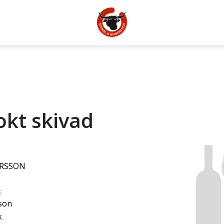
okt skivad
ERSSON
E
son
k