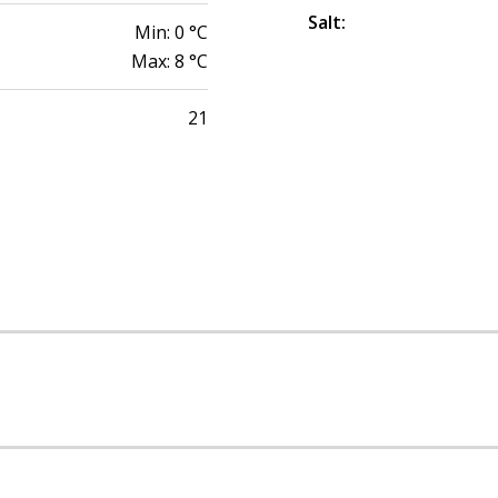
Salt
:
Min:
0
°C
Max:
8
°C
21