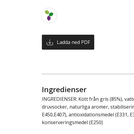
Ladda ned PDF
Ingredienser
INGREDIENSER: Kött från gris (85%), vatte
druvsocker, naturliga aromer, stabiliseri
E450,E407), antioxidationsmedel (E331, E
konserveringsmedel (E250)