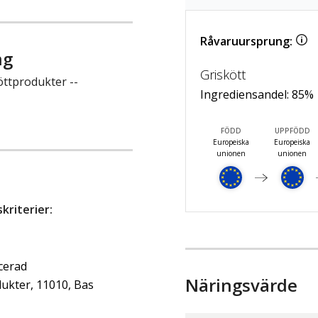
Råvaruursprung:
ng
Griskött
öttprodukter --
Ingrediensandel:
85
%
FÖDD
UPPFÖDD
Europeiska
Europeiska
unionen
unionen
riterier:
ncerad
Näringsvärde
ukter, 11010, Bas