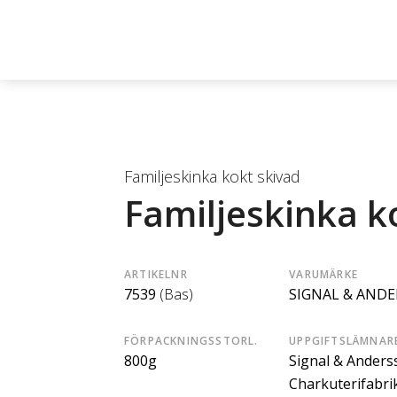
Familjeskinka kokt skivad
Familjeskinka k
ARTIKELNR
VARUMÄRKE
7539
(Bas)
SIGNAL & AND
FÖRPACKNINGSSTORL.
UPPGIFTSLÄMNAR
800g
Signal & Anders
Charkuterifabri