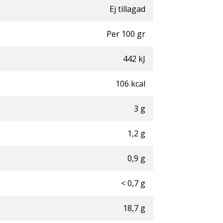
Ej tillagad
Per
100
gr
442
kJ
106
kcal
3
g
1,2
g
0,9
g
<
0,7
g
18,7
g