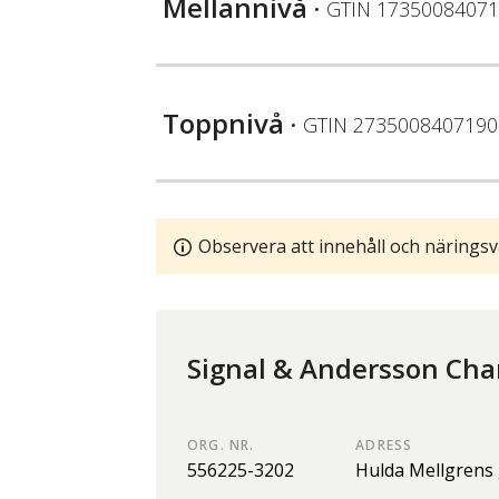
Mellannivå
• GTIN
17350084071
Toppnivå
• GTIN
2735008407190
Observera att innehåll och näringsv
Signal & Andersson Cha
ORG. NR.
ADRESS
556225-3202
Hulda Mellgrens 