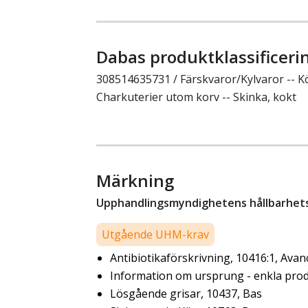
Dabas produktklassificeri
308514635731 / Färskvaror/Kylvaror -- K
Charkuterier utom korv -- Skinka, kokt
Märkning
Upphandlingsmyndighetens hållbarhetsk
Utgående UHM-krav
Antibiotikaförskrivning, 10416:1, Ava
Information om ursprung - enkla prod
Lösgående grisar, 10437, Bas