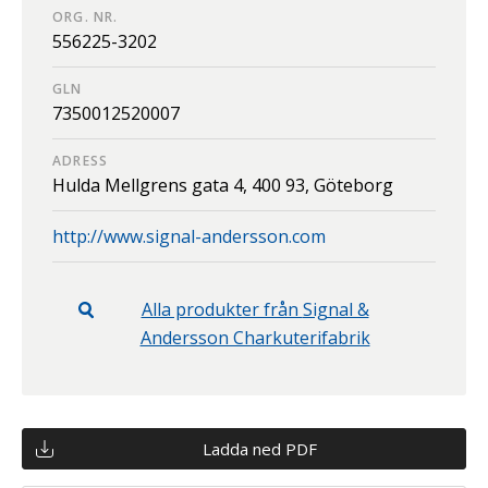
ORG. NR.
556225-3202
GLN
7350012520007
ADRESS
Hulda Mellgrens gata 4,
400 93,
Göteborg
http://www.signal-andersson.com
Alla produkter från
Signal &
Andersson Charkuterifabrik
Ladda ned PDF