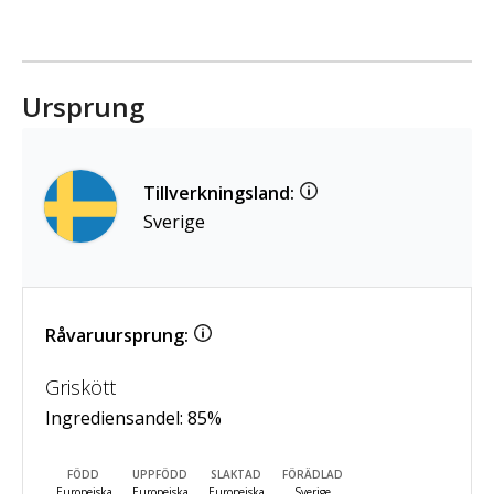
Ursprung
Tillverkningsland:
Sverige
Råvaruursprung:
Griskött
Ingrediensandel:
85
%
FÖDD
UPPFÖDD
SLAKTAD
FÖRÄDLAD
Europeiska
Europeiska
Europeiska
Sverige