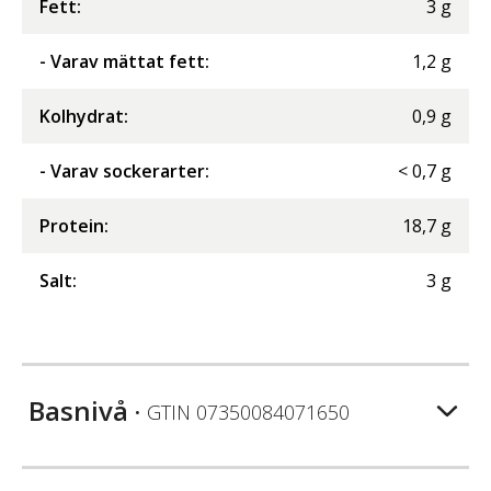
Fett
:
3
g
- Varav mättat fett
:
1,2
g
Kolhydrat
:
0,9
g
- Varav sockerarter
:
<
0,7
g
Protein
:
18,7
g
Salt
:
3
g
Basnivå
• GTIN
07350084071650