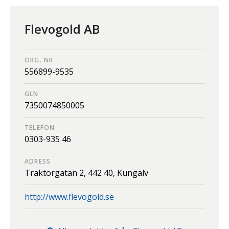
Flevogold AB
ORG. NR.
556899-9535
GLN
7350074850005
TELEFON
0303-935 46
ADRESS
Traktorgatan 2,
442 40,
Kungälv
http://www.flevogold.se