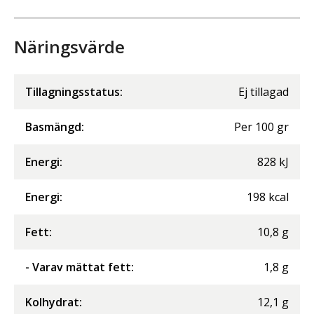
Näringsvärde
Tillagningsstatus:
Ej tillagad
Basmängd:
Per
100
gr
Energi
:
828
kJ
Energi
:
198
kcal
Fett
:
10,8
g
- Varav mättat fett
:
1,8
g
Kolhydrat
:
12,1
g