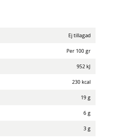
Ej tillagad
Per
100
gr
952
kJ
230
kcal
19
g
6
g
3
g