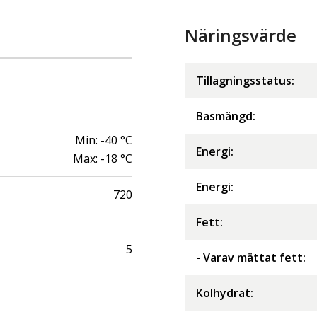
Näringsvärde
Tillagningsstatus:
Basmängd:
Min:
-40
°C
Energi
:
Max:
-18
°C
Energi
:
720
Fett
:
5
- Varav mättat fett
:
Kolhydrat
: