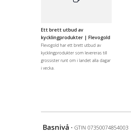
Ett brett utbud av
kycklingprodukter | Flevogold
Flevogold har ett brett utbud av
kycklingprodukter som levereras till
grossister runt om i landet alla dagar
i vecka.
Basnivå
• GTIN
07350074854003