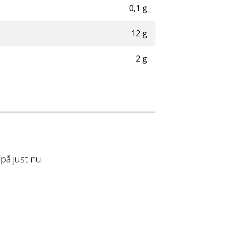
0,1
g
12
g
2
g
på just nu.