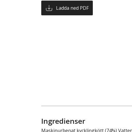
Ladda ned PDF
Ingredienser
Maskinurbenat kycklingkött (74%) Vatten