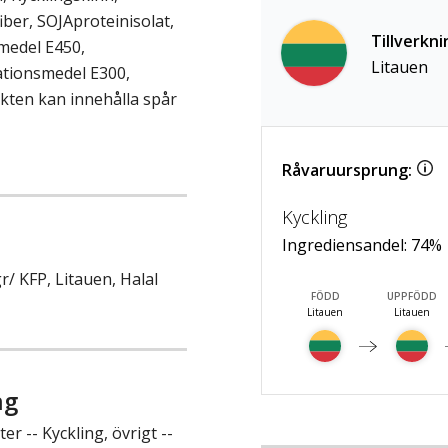
fiber, SOJAproteinisolat,
Tillverkni
medel E450,
Litauen
ationsmedel E300,
kten kan innehålla spår
Råvaruursprung:
Kyckling
Ingrediensandel:
74
%
r/ KFP, Litauen, Halal
FÖDD
UPPFÖDD
Litauen
Litauen
ng
r -- Kyckling, övrigt --