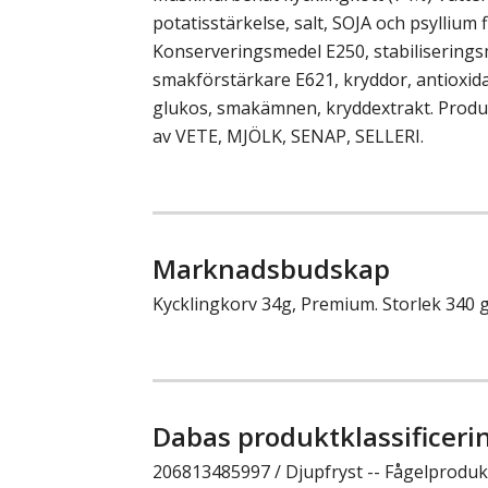
potatisstärkelse, salt, SOJA och psyllium 
Konserveringsmedel E250, stabiliserings
smakförstärkare E621, kryddor, antioxid
glukos, smakämnen, kryddextrakt. Produ
av VETE, MJÖLK, SENAP, SELLERI.
Marknadsbudskap
Kycklingkorv 34g, Premium. Storlek 340 g
Dabas produktklassificeri
206813485997 / Djupfryst -- Fågelprodukte