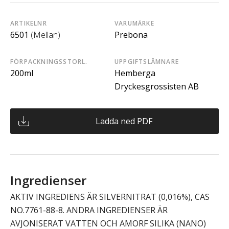
ARTIKELNR
VARUMÄRKE
6501
(Mellan)
Prebona
FÖRPACKNINGSSTORL.
UPPGIFTSLÄMNARE
200ml
Hemberga
Dryckesgrossisten AB
Ladda ned PDF
Ingredienser
AKTIV INGREDIENS ÄR SILVERNITRAT (0,016%), CAS
NO.7761-88-8. ANDRA INGREDIENSER ÄR
AVJONISERAT VATTEN OCH AMORF SILIKA (NANO)