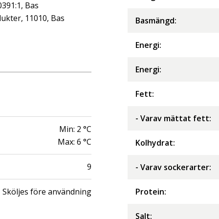
0391:1, Bas
ukter, 11010, Bas
Basmängd:
Energi
:
Energi
:
Fett
:
- Varav mättat fett
:
Min:
2
°C
Max:
6
°C
Kolhydrat
:
9
- Varav sockerarter
:
Sköljes före användning
Protein
:
Salt
: