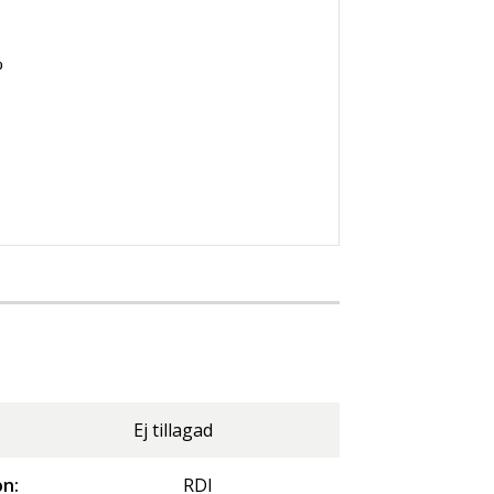
%
Ej tillagad
n:
RDI