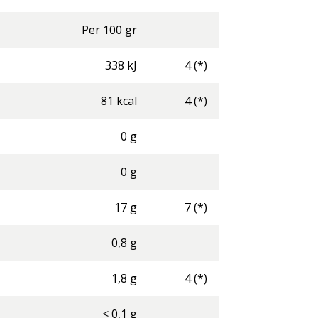
Per
100
gr
338
kJ
4
(*)
81
kcal
4
(*)
0
g
0
g
17
g
7
(*)
0,8
g
1,8
g
4
(*)
<
0,1
g