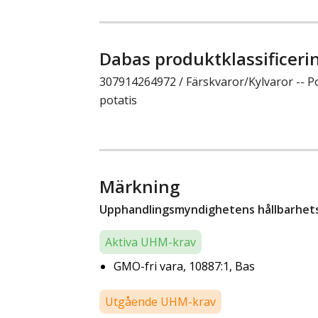
Dabas produktklassificeri
307914264972 / Färskvaror/Kylvaror -- Pot
potatis
Märkning
Upphandlingsmyndighetens hållbarhetsk
Aktiva UHM-krav
GMO-fri vara, 10887:1, Bas
Utgående UHM-krav