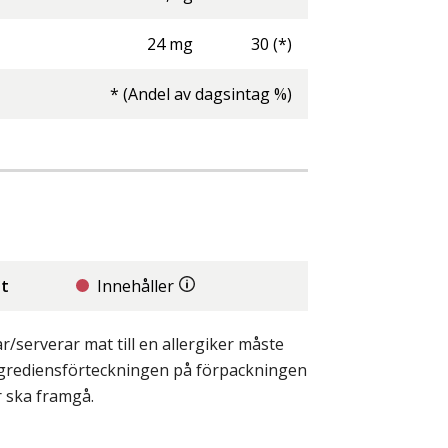
24
mg
30
(*)
* (Andel av dagsintag %)
it
Innehåller
/serverar mat till en allergiker måste
ingrediensförteckningen på förpackningen
r ska framgå.