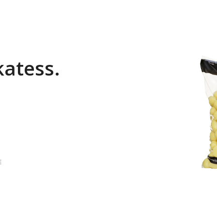
katess.
E