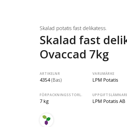
Skalad potatis fast delikatess.
Skalad fast deli
Ovaccad 7kg
ARTIKELNR
VARUMÄRKE
4354
(Bas)
LPM Potatis
FÖRPACKNINGSSTORL.
UPPGIFTSLÄMNAR
7 kg
LPM Potatis AB