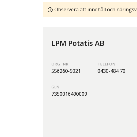
Observera att innehåll och näringsv
LPM Potatis AB
ORG. NR.
TELEFON
556260-5021
0430-484 70
GLN
7350016490009