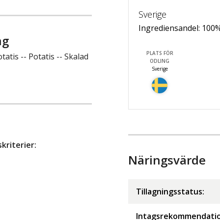
Sverige
Ingrediensandel:
100
ng
PLATS FÖR
atis -- Potatis -- Skalad
ODLING
Sverige
riterier:
Näringsvärde
Tillagningsstatus:
Intagsrekommendatio